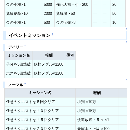
金の小槌×1
5000
強化大福・小 ×200
―
―
20
覚醒結晶×10
2000
覚醒塊 ×50
―
―
50
金の小槌×1
500
金の宝壺×3
―
―
10
↑
†
イベントミッション
↑
†
デイリー
ミッション名
報酬
備考
子分を3回撃破
妖怪メダル×1200
ボスを3回撃破
妖怪メダル×1200
↑
†
ノーマル
ミッション名
報酬
任意のクエストを５回クリア
小判 ×10万
任意のクエストを１０回クリア
小判 ×15万
任意のクエストを１５回クリア
快速放置・５ｈ ×1
任意のクエストを２０回クリア
覚醒本・上級 ×100