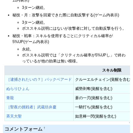
ム内表示)
3ターン継続。
秘技・月：攻撃を回避できた際に自動反撃する(ゲーム内表示)
3ターン継続。
ボススキル説明にはないが攻撃者に対して自動反撃を行う。
秘技・戦車：スキルを使用するごとにクリティカル確率が
5%UP(ゲーム内表示)
永続。
ボススキル説明では「クリティカル確率が5%UPし」で終わ
っているが他の効果は無い模様。
スキル制限
［逮捕されたいの？］バックベアード
クルーエルチェイン(覚醒を含む)
ぬらりひょん
威勢剥奪(覚醒を含む)
青龍
蒼の一刃(覚醒を含む)
［聖夜の挑戦者］武蔵坊弁慶
一騎打ち(覚醒を含む)
斉天大聖
如意棒一閃(覚醒を含む)
↑
†
コメントフォーム