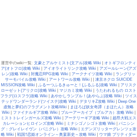
運営中のwiki一覧:
文豪とアルケミスト(文アル)攻略 Wiki
|
オトギフロンティ
ア(オトフロ)攻略 Wiki
|
アイオライトリンク攻略 Wiki
|
アズールレーン(アズ
レン)攻略 Wiki
|
対魔忍RPG攻略 Wiki
|
アークナイツ攻略 Wiki
|
ラングリッ
サーモバイル攻略 Wiki
|
アートワール攻略 Wiki
| |
凍京ネクロ SUICIDE
MISSION攻略 Wiki
|
ふるーつふるきゅーと！(ふるふる)攻略 Wiki
|
アリスク
ローゼット(アリクロ)攻略 Wiki
|
マジカミ攻略 Wiki
|
うたわれるもの ロスト
フラグ(ロスフラ)攻略 Wiki
|
あやかしランブル！(あやらぶ)攻略 Wiki
|
ツイス
テッドワンダーランド(ツイステ)攻略 Wiki
|
デタリキZ攻略 Wiki
|
Deep One
虚無と夢幻のフラグメント攻略Wiki
|
まほろば妖女奇譚（まほたん）攻略
Wiki
|
ファイナルギア攻略 Wiki
|
ブルーアーカイブ（ブルアカ）攻略 Wiki
|
ミストトレインガールズ攻略 Wiki
|
アーテリーギア攻略 Wiki
|
超昂大戦エス
カレーションヒロインズ攻略 Wiki
|
ミナシゴノシゴト攻略 Wiki
|
パニシン
グ：グレイレイヴン（パニグレ）攻略 Wiki
|
エデンズリッターグレンツェ攻
略 Wiki
|
戦国†恋姫オンライン～奥宴新史～攻略 Wiki
|
ウマ娘 プリティダー