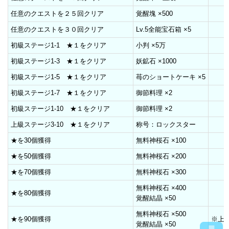
任意のクエストを２５回クリア
覚醒塊 ×500
任意のクエストを３０回クリア
Lv.5全能宝石箱 ×5
初級ステージ1-1 ★１をクリア
小判 ×5万
初級ステージ1-3 ★１をクリア
妖鉱石 ×1000
初級ステージ1-5 ★１をクリア
苺のショートケーキ ×5
初級ステージ1-7 ★１をクリア
御節料理 ×2
初級ステージ1-10 ★１をクリア
御節料理 ×2
上級ステージ3-10 ★１をクリア
称号：ロックスター
★を30個獲得
無料神桜石 ×100
★を50個獲得
無料神桜石 ×200
★を70個獲得
無料神桜石 ×300
無料神桜石 ×400
★を80個獲得
覚醒結晶 ×50
無料神桜石 ×500
★を90個獲得
※上
覚醒結晶 ×50