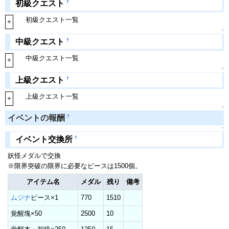
†
初級クエスト
初級クエスト一覧
+
↑
†
中級クエスト
中級クエスト一覧
+
↑
†
上級クエスト
上級クエスト一覧
+
↑
†
イベントの報酬
↑
†
イベント交換所
妖怪メダルで交換
※限界突破の限界に必要なピースは1500個。
アイテム名
メダル
残り
備考
ムジナ
ピース×1
770
1510
覚醒塊×50
2500
10