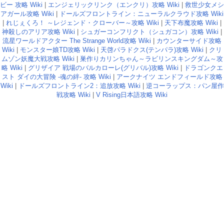
ビー 攻略 Wiki
|
エンジェリックリンク（エンクリ）攻略 Wiki
|
救世少女メシ
アガール攻略 Wiki
|
ドールズフロントライン：ニューラルクラウド攻略 Wiki
|
れじぇくろ！ ～レジェンド・クローバー～攻略 Wiki
|
天下布魔攻略 Wiki
|
神殺しのアリア攻略 Wiki
|
シュガーコンフリクト（シュガコン）攻略 Wiki
|
流星ワールドアクター The Strange World攻略 Wiki
|
カウンターサイド攻略
Wiki
|
モンスター娘TD攻略 Wiki
|
天啓パラドクス(テンパラ)攻略 Wiki
|
クリ
ムゾン妖魔大戦攻略 Wiki
|
巣作りカリンちゃん～ラビリンスキングダム～攻
略 Wiki
|
グリザイア 戦場のバルカローレ(グリバル)攻略 Wiki
|
ドラゴンクエ
スト ダイの大冒険 -魂の絆- 攻略 Wiki
|
アークナイツ エンドフィールド攻略
Wiki
|
ドールズフロントライン2：追放攻略 Wiki
|
逆コーラップス：パン屋作
戦攻略 Wiki
|
V Rising日本語攻略 Wiki