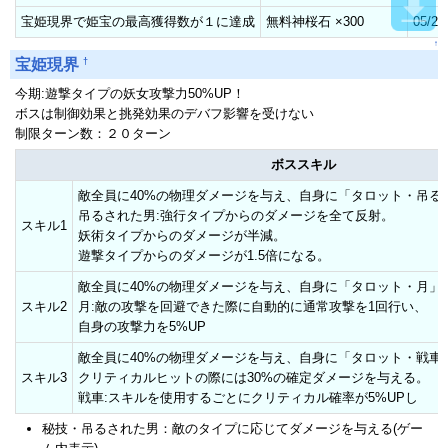
宝姫現界で姫宝の最高獲得数が１に達成
無料神桜石 ×300
05/2
↑
†
宝姫現界
今期:遊撃タイプの妖女攻撃力50%UP！
ボスは制御効果と挑発効果のデバフ影響を受けない
制限ターン数：２０ターン
ボススキル
敵全員に40%の物理ダメージを与え、自身に「タロット・吊る
吊るされた男:強行タイプからのダメージを全て反射。
スキル1
妖術タイプからのダメージが半減。
遊撃タイプからのダメージが1.5倍になる。
敵全員に40%の物理ダメージを与え、自身に「タロット・月」
スキル2
月:敵の攻撃を回避できた際に自動的に通常攻撃を1回行い、
自身の攻撃力を5%UP
敵全員に40%の物理ダメージを与え、自身に「タロット・戦車
スキル3
クリティカルヒットの際には30%の確定ダメージを与える。
戦車:スキルを使用するごとにクリティカル確率が5%UPし
秘技・吊るされた男：敵のタイプに応じてダメージを与える(ゲー