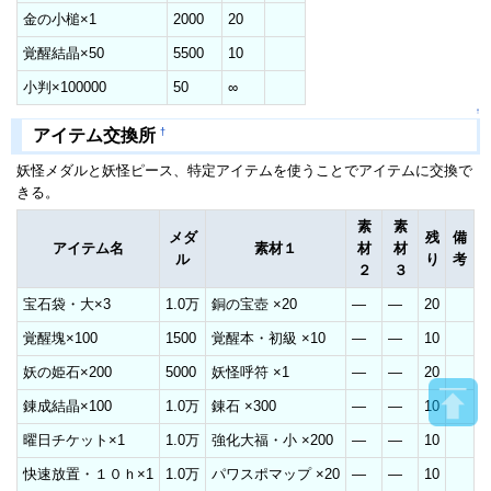
金の小槌×1
2000
20
覚醒結晶×50
5500
10
小判×100000
50
∞
↑
†
アイテム交換所
妖怪メダルと妖怪ピース、特定アイテムを使うことでアイテムに交換で
きる。
素
素
メダ
残
備
アイテム名
素材１
材
材
ル
り
考
２
３
宝石袋・大×3
1.0万
銅の宝壺 ×20
―
―
20
覚醒塊×100
1500
覚醒本・初級 ×10
―
―
10
妖の姫石×200
5000
妖怪呼符 ×1
―
―
20
錬成結晶×100
1.0万
錬石 ×300
―
―
10
曜日チケット×1
1.0万
強化大福・小 ×200
―
―
10
快速放置・１０ｈ×1
1.0万
パワスポマップ ×20
―
―
10