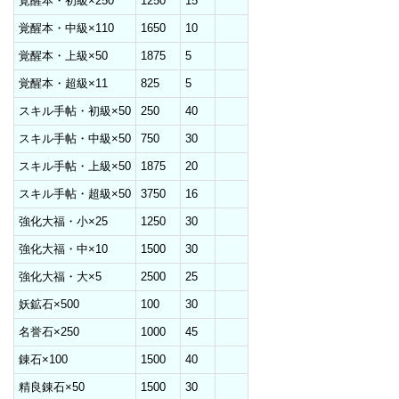
覚醒本・初級×250
1250
15
覚醒本・中級×110
1650
10
覚醒本・上級×50
1875
5
覚醒本・超級×11
825
5
スキル手帖・初級×50
250
40
スキル手帖・中級×50
750
30
スキル手帖・上級×50
1875
20
スキル手帖・超級×50
3750
16
強化大福・小×25
1250
30
強化大福・中×10
1500
30
強化大福・大×5
2500
25
妖鉱石×500
100
30
名誉石×250
1000
45
錬石×100
1500
40
精良錬石×50
1500
30