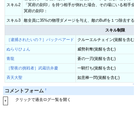
スキル2
「冥府の刻印」を持つ相手が倒れた場合、その場にいる相手全員
冥府の刻印：
スキル3
敵全員に35%の物理ダメージを与え、敵のBuffを１つ除去する
スキル制限
［逮捕されたいの？］バックベアード
クルーエルチェイン(覚醒を含む)
ぬらりひょん
威勢剥奪(覚醒を含む)
青龍
蒼の一刃(覚醒を含む)
［聖夜の挑戦者］武蔵坊弁慶
一騎打ち(覚醒を含む)
斉天大聖
如意棒一閃(覚醒を含む)
↑
†
コメントフォーム
クリックで過去ログ一覧を開く
+