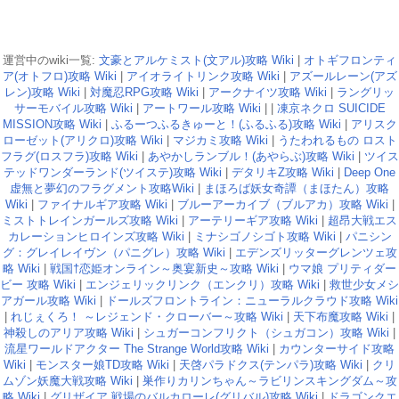
運営中のwiki一覧:
文豪とアルケミスト(文アル)攻略 Wiki
|
オトギフロンティ
ア(オトフロ)攻略 Wiki
|
アイオライトリンク攻略 Wiki
|
アズールレーン(アズ
レン)攻略 Wiki
|
対魔忍RPG攻略 Wiki
|
アークナイツ攻略 Wiki
|
ラングリッ
サーモバイル攻略 Wiki
|
アートワール攻略 Wiki
| |
凍京ネクロ SUICIDE
MISSION攻略 Wiki
|
ふるーつふるきゅーと！(ふるふる)攻略 Wiki
|
アリスク
ローゼット(アリクロ)攻略 Wiki
|
マジカミ攻略 Wiki
|
うたわれるもの ロスト
フラグ(ロスフラ)攻略 Wiki
|
あやかしランブル！(あやらぶ)攻略 Wiki
|
ツイス
テッドワンダーランド(ツイステ)攻略 Wiki
|
デタリキZ攻略 Wiki
|
Deep One
虚無と夢幻のフラグメント攻略Wiki
|
まほろば妖女奇譚（まほたん）攻略
Wiki
|
ファイナルギア攻略 Wiki
|
ブルーアーカイブ（ブルアカ）攻略 Wiki
|
ミストトレインガールズ攻略 Wiki
|
アーテリーギア攻略 Wiki
|
超昂大戦エス
カレーションヒロインズ攻略 Wiki
|
ミナシゴノシゴト攻略 Wiki
|
パニシン
グ：グレイレイヴン（パニグレ）攻略 Wiki
|
エデンズリッターグレンツェ攻
略 Wiki
|
戦国†恋姫オンライン～奥宴新史～攻略 Wiki
|
ウマ娘 プリティダー
ビー 攻略 Wiki
|
エンジェリックリンク（エンクリ）攻略 Wiki
|
救世少女メシ
アガール攻略 Wiki
|
ドールズフロントライン：ニューラルクラウド攻略 Wiki
|
れじぇくろ！ ～レジェンド・クローバー～攻略 Wiki
|
天下布魔攻略 Wiki
|
神殺しのアリア攻略 Wiki
|
シュガーコンフリクト（シュガコン）攻略 Wiki
|
流星ワールドアクター The Strange World攻略 Wiki
|
カウンターサイド攻略
Wiki
|
モンスター娘TD攻略 Wiki
|
天啓パラドクス(テンパラ)攻略 Wiki
|
クリ
ムゾン妖魔大戦攻略 Wiki
|
巣作りカリンちゃん～ラビリンスキングダム～攻
略 Wiki
|
グリザイア 戦場のバルカローレ(グリバル)攻略 Wiki
|
ドラゴンクエ