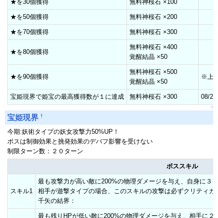
★を30個獲得
無料神桜石 ×100
★を50個獲得
無料神桜石 ×200
★を70個獲得
無料神桜石 ×300
無料神桜石 ×400
★を80個獲得
覚醒結晶 ×50
無料神桜石 ×500
★を90個獲得
※上
覚醒結晶 ×50
宝姫現界で姫宝の最高獲得数が１に達成
無料神桜石 ×300
08/2
↑
†
宝姫現界
今期:妖術タイプの妖女攻撃力50%UP！
ボスは制御効果と挑発効果のデバフ影響を受けない
制限ターン数：２０ターン
ボススキル
最も攻撃力が高い敵に200%の物理ダメージを与え、自身に３
スキル1
相手が遊撃タイプの場合、このスキルの攻撃は必ずクリティカ
千矢の結界：
最も残りHPが低い敵に200%の物理ダメージを与え、相手に