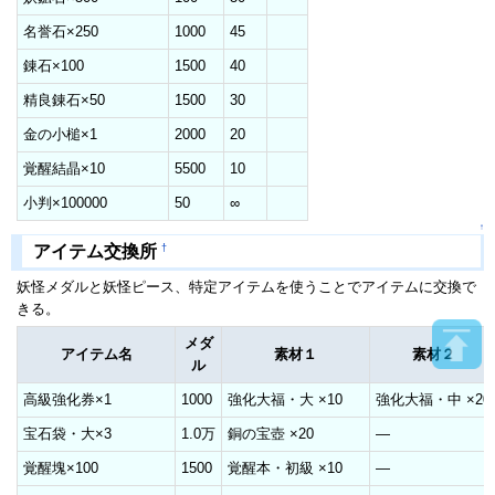
名誉石×250
1000
45
錬石×100
1500
40
精良錬石×50
1500
30
金の小槌×1
2000
20
覚醒結晶×10
5500
10
小判×100000
50
∞
↑
†
アイテム交換所
妖怪メダルと妖怪ピース、特定アイテムを使うことでアイテムに交換で
きる。
メダ
アイテム名
素材１
素材２
ル
高級強化券×1
1000
強化大福・大 ×10
強化大福・中 ×20
宝石袋・大×3
1.0万
銅の宝壺 ×20
―
覚醒塊×100
1500
覚醒本・初級 ×10
―