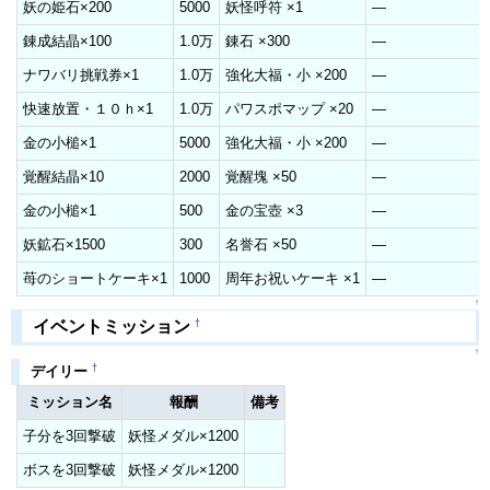
妖の姫石×200
5000
妖怪呼符 ×1
―
錬成結晶×100
1.0万
錬石 ×300
―
ナワバリ挑戦券×1
1.0万
強化大福・小 ×200
―
快速放置・１０ｈ×1
1.0万
パワスポマップ ×20
―
金の小槌×1
5000
強化大福・小 ×200
―
覚醒結晶×10
2000
覚醒塊 ×50
―
金の小槌×1
500
金の宝壺 ×3
―
妖鉱石×1500
300
名誉石 ×50
―
苺のショートケーキ×1
1000
周年お祝いケーキ ×1
―
↑
†
イベントミッション
↑
†
デイリー
ミッション名
報酬
備考
子分を3回撃破
妖怪メダル×1200
ボスを3回撃破
妖怪メダル×1200