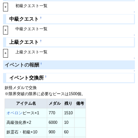
初級クエスト一覧
+
↑
†
中級クエスト
中級クエスト一覧
+
↑
†
上級クエスト
上級クエスト一覧
+
↑
†
イベントの報酬
↑
†
イベント交換所
妖怪メダルで交換
※限界突破の限界に必要なピースは1500個。
アイテム名
メダル
残り
備考
オベロン
ピース×1
770
1510
高級強化券×2
6000
10
妖霊石・初級×10
900
60