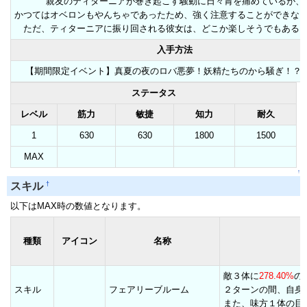
親友のティターニアが巻き起こす騒動に日々胃を痛めているが、
かつてはオベロンもやんちゃであったため、強く注意することができな
ただ、ティターニアに振り回される彼女は、どこか楽しそうでもある
入手方法
【期間限定イベント】真夏の夜のロバ悪夢！妖精たちのから騒ぎ！？(
ステータス
レベル
筋力
敏捷
知力
耐久
1
630
630
1800
1500
MAX
↑
†
スキル
以下はMAX時の数値となります。
種類
アイコン
名称
敵３体に
278.40%
の
スキル
フェアリーブルーム
２ターンの間、自身
また、味方１体の目