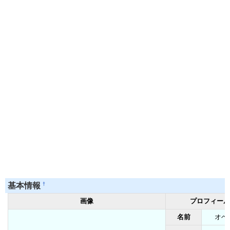
†
基本情報
画像
プロフィール
名前
オベ