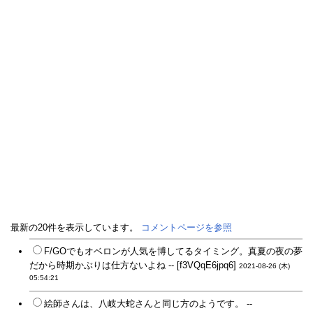
最新の20件を表示しています。
コメントページを参照
F/GOでもオベロンが人気を博してるタイミング。真夏の夜の夢
だから時期かぶりは仕方ないよね -- [f3VQqE6jpq6]
2021-08-26 (木)
05:54:21
絵師さんは、八岐大蛇さんと同じ方のようです。 --