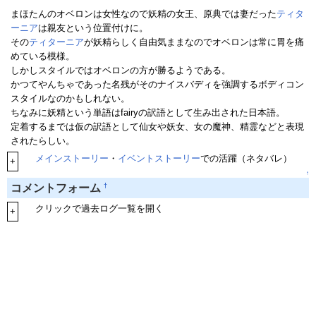
まほたんのオベロンは女性なので妖精の女王、原典では妻だった
ティタ
ーニア
は親友という位置付けに。
その
ティターニア
が妖精らしく自由気ままなのでオベロンは常に胃を痛
めている模様。
しかしスタイルではオベロンの方が勝るようである。
かつてやんちゃであった名残がそのナイスバディを強調するボディコン
スタイルなのかもしれない。
ちなみに妖精という単語はfairyの訳語として生み出された日本語。
定着するまでは仮の訳語として仙女や妖女、女の魔神、精霊などと表現
されたらしい。
メインストーリー
・
イベントストーリー
での活躍（ネタバレ）
+
↑
†
コメントフォーム
クリックで過去ログ一覧を開く
+