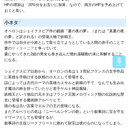
HPの増加は「20%分をお互いに加算」なので、両方のHPを予め上げて
おくと良い。
↑
†
小ネタ
オベロンはシェイクスピア作の戯曲『夏の夜の夢』（または『真夏の夜
の夢』と訳される）の登場人物で妖精王。
作中では自分が小姓として取り立てようとしている人間の赤子のことで
妻の
ティターニア
と争っていて、
森にやってきた2組の男女も巻き込んだ惚れ薬騒動の末に和解すること
になる。
シェイクスピア以前から、オベロンの名は１３世紀フランスの文学作品
に英雄を手助けする妖精の小人として登場する。
話によっては古代ローマの英雄カエサルと妖精の子で、なんでも生み出
す魔法の杯を持っていたりと若干ケルト神話風味。
妖精王という地位の元ネタはフランク王国メロヴィング朝の伝説的な歴
史に登場する魔術師アルベリヒで、
彼の名は古い言葉でエルフの王の意味になる。
またアルベリヒの名は『ニーベルンゲンの歌』という叙事詩に宝を守る
ドワーフとしても登場するが、
叙事詩の主役ジークフリートに敗れて財宝は彼のものになってしまう。