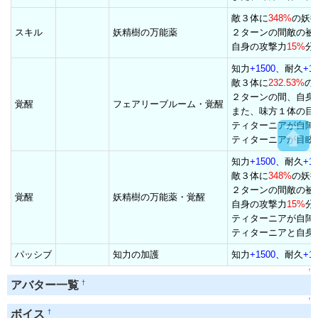
敵３体に
348%
の妖
スキル
妖精樹の万能薬
２ターンの間敵の被
自身の攻撃力
15%
分
知力
+1500
、耐久
+1
敵３体に
232.53%
の
２ターンの間、自身
覚醒
フェアリーブルーム・覚醒
また、味方１体の目
ティターニアが自陣
ティターニアが目眩
知力
+1500
、耐久
+1
敵３体に
348%
の妖
２ターンの間敵の被
覚醒
妖精樹の万能薬・覚醒
自身の攻撃力
15%
分
ティターニアが自陣
ティターニアと自身
パッシブ
知力の加護
知力
+1500
、耐久
+1
↑
†
アバター一覧
↑
†
ボイス