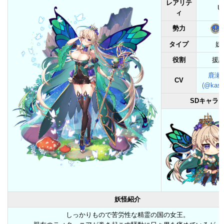
レアリテ
U
ィ
勢力
タイプ
妖
役割
援
鹿瀬
CV
(@kase
SDキャラ
妖怪紹介
しっかりもので苦労性な精霊の国の女王。