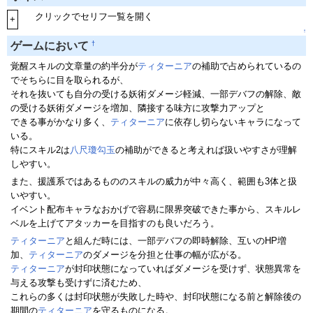
クリックでセリフ一覧を開く
+
↑
†
ゲームにおいて
覚醒スキルの文章量の約半分が
ティターニア
の補助で占められているの
でそちらに目を取られるが、
それを抜いても自分の受ける妖術ダメージ軽減、一部デバフの解除、敵
の受ける妖術ダメージを増加、隣接する味方に攻撃力アップと
できる事がかなり多く、
ティターニア
に依存し切らないキャラになって
いる。
特にスキル2は
八尺瓊勾玉
の補助ができると考えれば扱いやすさが理解
しやすい。
また、援護系ではあるもののスキルの威力が中々高く、範囲も3体と扱
いやすい。
イベント配布キャラなおかげで容易に限界突破できた事から、スキルレ
ベルを上げてアタッカーを目指すのも良いだろう。
ティターニア
と組んだ時には、一部デバフの即時解除、互いのHP増
加、
ティターニア
のダメージを分担と仕事の幅が広がる。
ティターニア
が封印状態になっていればダメージを受けず、状態異常を
与える攻撃も受けずに済むため、
これらの多くは封印状態が失敗した時や、封印状態になる前と解除後の
期間の
ティターニア
を守るものになる。