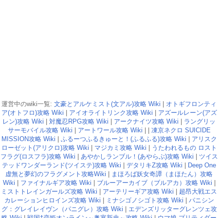
運営中のwiki一覧:
文豪とアルケミスト(文アル)攻略 Wiki
|
オトギフロンティ
ア(オトフロ)攻略 Wiki
|
アイオライトリンク攻略 Wiki
|
アズールレーン(アズ
レン)攻略 Wiki
|
対魔忍RPG攻略 Wiki
|
アークナイツ攻略 Wiki
|
ラングリッ
サーモバイル攻略 Wiki
|
アートワール攻略 Wiki
| |
凍京ネクロ SUICIDE
MISSION攻略 Wiki
|
ふるーつふるきゅーと！(ふるふる)攻略 Wiki
|
アリスク
ローゼット(アリクロ)攻略 Wiki
|
マジカミ攻略 Wiki
|
うたわれるもの ロスト
フラグ(ロスフラ)攻略 Wiki
|
あやかしランブル！(あやらぶ)攻略 Wiki
|
ツイス
テッドワンダーランド(ツイステ)攻略 Wiki
|
デタリキZ攻略 Wiki
|
Deep One
虚無と夢幻のフラグメント攻略Wiki
|
まほろば妖女奇譚（まほたん）攻略
Wiki
|
ファイナルギア攻略 Wiki
|
ブルーアーカイブ（ブルアカ）攻略 Wiki
|
ミストトレインガールズ攻略 Wiki
|
アーテリーギア攻略 Wiki
|
超昂大戦エス
カレーションヒロインズ攻略 Wiki
|
ミナシゴノシゴト攻略 Wiki
|
パニシン
グ：グレイレイヴン（パニグレ）攻略 Wiki
|
エデンズリッターグレンツェ攻
略 Wiki
|
戦国†恋姫オンライン～奥宴新史～攻略 Wiki
|
ウマ娘 プリティダー