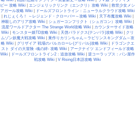
ビー 攻略 Wiki
|
エンジェリックリンク（エンクリ）攻略 Wiki
|
救世少女メシ
アガール攻略 Wiki
|
ドールズフロントライン：ニューラルクラウド攻略 Wiki
|
れじぇくろ！ ～レジェンド・クローバー～攻略 Wiki
|
天下布魔攻略 Wiki
|
神殺しのアリア攻略 Wiki
|
シュガーコンフリクト（シュガコン）攻略 Wiki
|
流星ワールドアクター The Strange World攻略 Wiki
|
カウンターサイド攻略
Wiki
|
モンスター娘TD攻略 Wiki
|
天啓パラドクス(テンパラ)攻略 Wiki
|
クリ
ムゾン妖魔大戦攻略 Wiki
|
巣作りカリンちゃん～ラビリンスキングダム～攻
略 Wiki
|
グリザイア 戦場のバルカローレ(グリバル)攻略 Wiki
|
ドラゴンクエ
スト ダイの大冒険 -魂の絆- 攻略 Wiki
|
アークナイツ エンドフィールド攻略
Wiki
|
ドールズフロントライン2：追放攻略 Wiki
|
逆コーラップス：パン屋作
戦攻略 Wiki
|
V Rising日本語攻略 Wiki