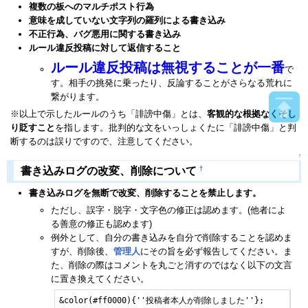
複数の板へのマルチポスト行為
意味を成していない文字列の羅列による書き込み
不正行為、バグ悪用に関する書き込み
ルール違反投稿に対して返信すること
ルール違反投稿は無視することが一番
で
す。相手の挑発に乗ったり、反論することがさらなる荒れに
繋がります。
※以上で示したルールのうち「誹謗中傷」とは、
客観的な根拠なくそし
り貶すこと
を指します。批判的な文をいっしょくたに「誹謗中傷」と判
断するのは誤りですので、注意してください。
↑
†
書き込みログの改変、削除について
書き込みログを無断で改変、削除することを禁止します。
ただし、誤字・脱字・文字色の修正は認めます。(他者によ
る善意の修正も認めます)
例外として、自分の書き込みを自分で削除することを認めま
すが、削除後、
管理人
にその旨を必ず報告してください。ま
た、削除の際はコメントを丸ごと消すのではなく以下の文言
に置き換えてください。
&color(#ff0000){''投稿者本人が削除しました''};