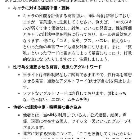
以下は荒れる原因となるので投稿自体を禁止とさせていただきます。
キャラに対する誹謗中傷・蔑称
キャラの性能を評価する発言(強い、弱い等)は許容しており
ますが、言葉遣いに注意してください。例えば、「○○のスキ
ルが弱くて使う価値なし、雑魚」といった発言は、性能評価
とキャラの誹謗中傷を同時に行っており、ルール違反対象と
なります。他にも「ゴミ、産廃、ブス、ハズレ、使えない」
といった類の暴言ワードも違反対象になります。また、「貧
乳」といったワードは書き方によって暴言になったり、好意
的な文になったりしますので、注意しましょう。
性行為を連想させる発言、過激なアダルトワード
当サイトは年齢制限なしに閲覧できますので、性行為を連想
させる発言、過激なアダルトワード(伏せ字含む)を禁止しま
す。
ソフトなアダルトワードは許容しております。(例:えっち
な、色っぽい、エロい、ムチムチ等)
他者への誹謗中傷・喧嘩腰な書き込み
他者とは、当wikiを利用している人、公式運営、絵師、声
優、現実に存在する個人、ツイッター民といったグループも
含まれます。
運営に対する投稿について、「ここを改善してくれたらいい