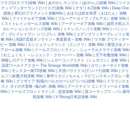
フラグ(ロスフラ)攻略 Wiki
|
あやかしランブル！(あやらぶ)攻略 Wiki
|
ツイス
テッドワンダーランド(ツイステ)攻略 Wiki
|
デタリキZ攻略 Wiki
|
Deep One
虚無と夢幻のフラグメント攻略Wiki
|
まほろば妖女奇譚（まほたん）攻略
Wiki
|
ファイナルギア攻略 Wiki
|
ブルーアーカイブ（ブルアカ）攻略 Wiki
|
ミストトレインガールズ攻略 Wiki
|
アーテリーギア攻略 Wiki
|
超昂大戦エス
カレーションヒロインズ攻略 Wiki
|
ミナシゴノシゴト攻略 Wiki
|
パニシン
グ：グレイレイヴン（パニグレ）攻略 Wiki
|
エデンズリッターグレンツェ攻
略 Wiki
|
戦国†恋姫オンライン～奥宴新史～攻略 Wiki
|
ウマ娘 プリティダー
ビー 攻略 Wiki
|
エンジェリックリンク（エンクリ）攻略 Wiki
|
救世少女メシ
アガール攻略 Wiki
|
ドールズフロントライン：ニューラルクラウド攻略 Wiki
|
れじぇくろ！ ～レジェンド・クローバー～攻略 Wiki
|
天下布魔攻略 Wiki
|
神殺しのアリア攻略 Wiki
|
シュガーコンフリクト（シュガコン）攻略 Wiki
|
流星ワールドアクター The Strange World攻略 Wiki
|
カウンターサイド攻略
Wiki
|
モンスター娘TD攻略 Wiki
|
天啓パラドクス(テンパラ)攻略 Wiki
|
クリ
ムゾン妖魔大戦攻略 Wiki
|
巣作りカリンちゃん～ラビリンスキングダム～攻
略 Wiki
|
グリザイア 戦場のバルカローレ(グリバル)攻略 Wiki
|
ドラゴンクエ
スト ダイの大冒険 -魂の絆- 攻略 Wiki
|
アークナイツ エンドフィールド攻略
Wiki
|
ドールズフロントライン2：追放攻略 Wiki
|
逆コーラップス：パン屋作
戦攻略 Wiki
|
V Rising日本語攻略 Wiki