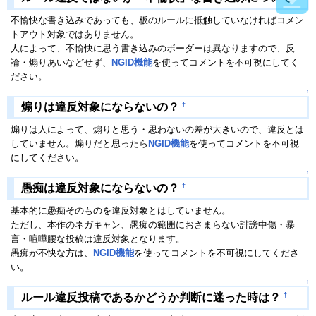
不愉快な書き込みであっても、板のルールに抵触していなければコメン
トアウト対象ではありません。
人によって、不愉快に思う書き込みのボーダーは異なりますので、反
論・煽りあいなどせず、
NGID機能
を使ってコメントを不可視にしてく
ださい。
↑
†
煽りは違反対象にならないの？
煽りは人によって、煽りと思う・思わないの差が大きいので、違反とは
していません。煽りだと思ったら
NGID機能
を使ってコメントを不可視
にしてください。
↑
†
愚痴は違反対象にならないの？
基本的に愚痴そのものを違反対象とはしていません。
ただし、本作のネガキャン、愚痴の範囲におさまらない誹謗中傷・暴
言・喧嘩腰な投稿は違反対象となります。
愚痴が不快な方は、
NGID機能
を使ってコメントを不可視にしてくださ
い。
↑
†
ルール違反投稿であるかどうか判断に迷った時は？