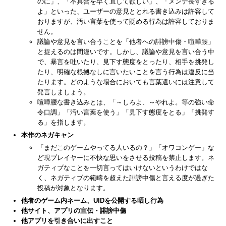
のに」、「不具合を早く直して欲しい」、「メンテ長すぎる
よ」といった、ユーザーの意見ととれる書き込みは許容して
おりますが、汚い言葉を使って貶める行為は許容しておりま
せん。
議論や意見を言い合うことを「他者への誹謗中傷・喧嘩腰」
と捉えるのは間違いです。しかし、議論や意見を言い合う中
で、暴言を吐いたり、見下す態度をとったり、相手を挑発し
たり、明確な根拠なしに言いたいことを言う行為は違反に当
たります。どのような場合においても言葉遣いには注意して
発言しましょう。
喧嘩腰な書き込みとは、「～しろよ、～やれよ。等の強い命
令口調」「汚い言葉を使う」「見下す態度をとる」「挑発す
る」を指します。
本作のネガキャン
「まだこのゲームやってる人いるの？」「オワコンゲー」な
ど現プレイヤーに不快な思いをさせる投稿を禁止します。ネ
ガティブなことを一切言ってはいけないというわけではな
く、ネガティブの範疇を超えた誹謗中傷と言える度が過ぎた
投稿が対象となります。
他者のゲーム内ネーム、UIDを公開する晒し行為
他サイト、アプリの宣伝・誹謗中傷
他アプリを引き合いに出すこと