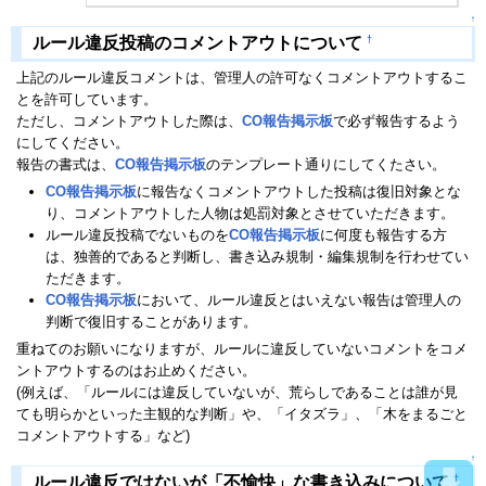
↑
†
ルール違反投稿のコメントアウトについて
上記のルール違反コメントは、管理人の許可なくコメントアウトするこ
とを許可しています。
ただし、コメントアウトした際は、
CO報告掲示板
で必ず報告するよう
にしてください。
報告の書式は、
CO報告掲示板
のテンプレート通りにしてくたさい。
CO報告掲示板
に報告なくコメントアウトした投稿は復旧対象とな
り、コメントアウトした人物は処罰対象とさせていただきます。
ルール違反投稿でないものを
CO報告掲示板
に何度も報告する方
は、独善的であると判断し、書き込み規制・編集規制を行わせてい
ただきます。
CO報告掲示板
において、ルール違反とはいえない報告は管理人の
判断で復旧することがあります。
重ねてのお願いになりますが、ルールに違反していないコメントをコメ
ントアウトするのはお止めください。
(例えば、「ルールには違反していないが、荒らしであることは誰が見
ても明らかといった主観的な判断」や、「イタズラ」、「木をまるごと
コメントアウトする」など)
↑
†
ルール違反ではないが「不愉快」な書き込みについて