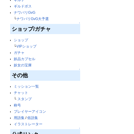
ギルドボス
ナワバリGvG
└
ナワバリGvG大予選
↑
ショップ/ガチャ
ショップ
└
VIPショップ
ガチャ
妖品カプセル
妖女の宝庫
↑
その他
ミッション一覧
チャット
└
スタンプ
称号
プレイヤーアイコン
用語集
/
俗語集
イラストレーター
↑