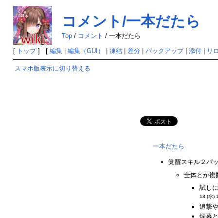
コメント/一本だたら
Top
/
コメント
/
一本だたら
[
トップ
] [
編集
|
編集（GUI）
|
凍結
|
差分
|
バックアップ
|
添付
|
リ
スマホ版表示に切り替える
一本だたら
覚醒スキル２パッ
全体とか複
試しに
18 (水) 
追撃や
煙幕と