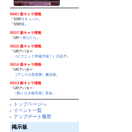
06/01 新キャラ情報
「SSR
サキュバス
」
「SSR
獏
」
05/17 新キャラ情報
「UR
一本だたら
」
05/15 新キャラ情報
「URアバター
［ピクニック準備万端！］天岩戸
」
05/14 新キャラ情報
「URアバター
［アニマル音楽隊］魔法様
」
05/13 新キャラ情報
「URアバター
［飽くなき探究者］思金
」
トップページへ
イベント一覧
アップデート履歴
↑
掲示板