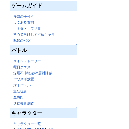
ゲームガイド
序盤の手引き
よくある質問
小ネタ・小ワザ集
初心者向けおすすめキャラ
既知のバグ
↑
バトル
メインストーリー
曜日クエスト
深層不浄地獄/深層封陣獄
パワスポ放置
封印バトル
宝姫現界
魔境門
妖鉱異界調査
↑
キャラクター
キャラクター一覧