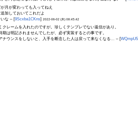
ずが月が変わっても入ってねえ
は追加しておいてこれだよ
 -- [
9Scxba1CKns
]
2022-06-02 (木) 08:45:42
くクレームを入れたのですが。珍しくテンプレでない返信があり。
時期は明記されませんでしたが、必ず実装するとの事です。
アナウンスをしないと、入手を断念した人は戻って来なくなる… -- [
WQmpU5