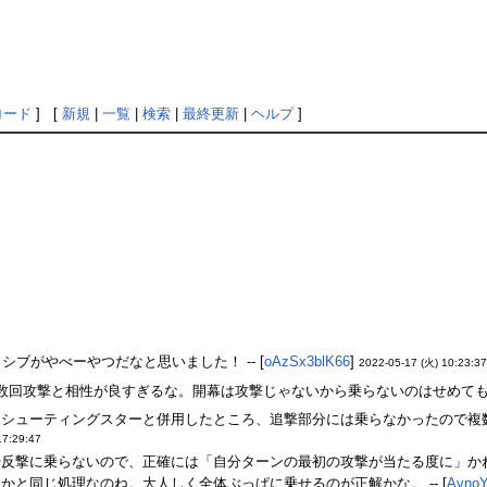
ロード
] [
新規
|
一覧
|
検索
|
最終更新
|
ヘルプ
]
シブがやべーやつだなと思いました！ -- [
oAzSx3blK66
]
2022-05-17 (火) 10:23:37
数回攻撃と相性が良すぎるな。開幕は攻撃じゃないから乗らないのはせめてもの救
シューティングスターと併用したところ、追撃部分には乗らなかったので複数回
17:29:47
反撃に乗らないので、正確には「自分ターンの最初の攻撃が当たる度に」かね -
かと同じ処理なのね。大人しく全体ぶっぱに乗せるのが正解かな。 -- [
AvnoY