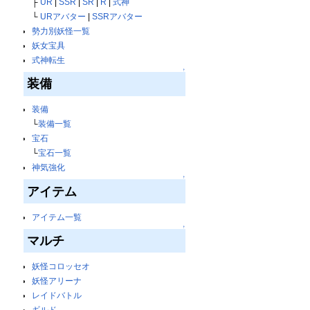
├
UR
|
SSR
|
SR
|
R
|
式神
└
URアバター
|
SSRアバター
勢力別妖怪一覧
妖女宝具
式神転生
↑
装備
装備
└
装備一覧
宝石
└
宝石一覧
神気強化
↑
アイテム
アイテム一覧
↑
マルチ
妖怪コロッセオ
妖怪アリーナ
レイドバトル
ギルド