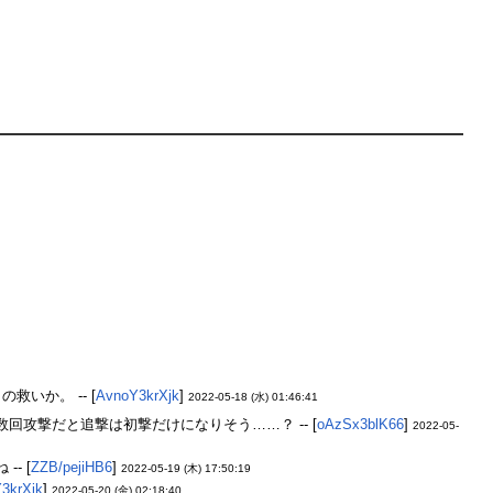
いか。 -- [
AvnoY3krXjk
]
2022-05-18 (水) 01:46:41
攻撃だと追撃は初撃だけになりそう……？ -- [
oAzSx3blK66
]
2022-05-
- [
ZZB/pejiHB6
]
2022-05-19 (木) 17:50:19
3krXjk
]
2022-05-20 (金) 02:18:40