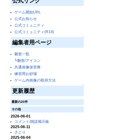
公式リンク
ゲーム開始URL
公式お知らせ
公式コミュニティ
公式コミュニティ(R18)
↑
編集者用ページ
雛形一覧
└
雛形/アイコン
共通画像保管庫
練習用お砂場
ゲーム内画像の取得方法
↑
更新履歴
最新の20件
その他
2026-06-01
コメント/雑談掲示板
2025-06-11
さとり
2025-06-04