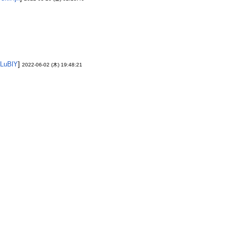
LuBlY
]
2022-06-02 (木) 19:48:21