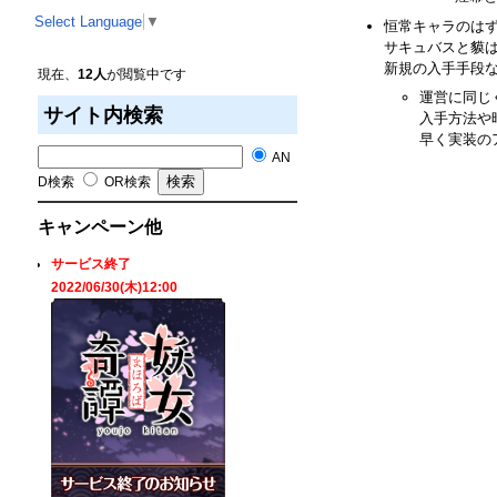
Select Language
▼
恒常キャラのは
サキュバスと貘
新規の入手手段ないな
現在、
12人
が閲覧中です
運営に同じ
サイト内検索
入手方法や
早く実装の
AN
D検索
OR検索
キャンペーン他
サービス終了
2022/06/30(木)12:00