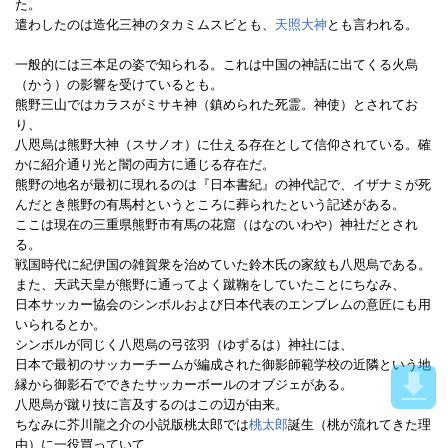
た。
遣わしたのは造化三神のタカミムスビとも、
天照大神
とも言われる。
一般的には三本足の姿で知られる。これは中国の神話に出てくる火烏
（かう）の影響を受けているとも。
熊野三山ではカラスがミサキ神（鎮められた死霊。神使）とされてお
り、
八咫烏は熊野大神（スサノオ）に仕える存在として信仰されている。確
かに紹介通り光と闇の両方に通じる存在だ。
熊野の地名が最初に現れるのは『日本書紀』の神代記で、イザナミが死
んだとき熊野の有馬村というところに葬られたという記述がある。
ここは現在の三重県熊野市有馬の花窟（はなのいわや）神社だとされ
る。
戦国時代に紀伊国の雑賀衆を治めていた鈴木氏の家紋も八咫烏である。
また、天武天皇が熊野に通ってよく蹴鞠をしていたことにちなみ、
日本サッカー協会のシンボルおよび日本代表のエンブレムの意匠にも用
いられるとか。
シンボルが同じく八咫烏の弓弦羽（ゆずるは）神社には、
日本で最初のサッカーチームが編成された御影師範学校の近隣という地
縁から御影石でできたサッカーボールのオブジェがある。
八咫烏が蹴り技に言及するのはこの辺が由来。
ちなみに芥川龍之介の小説版桃太郎では
桃太郎
誕生（桃が流れてきた理
由）に一役買っていて、