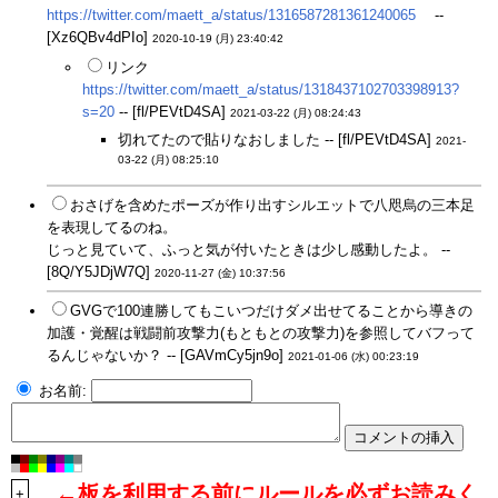
https://twitter.com/maett_a/status/1316587281361240065
--
[Xz6QBv4dPIo]
2020-10-19 (月) 23:40:42
リンク
https://twitter.com/maett_a/status/1318437102703398913?
s=20
-- [fl/PEVtD4SA]
2021-03-22 (月) 08:24:43
切れてたので貼りなおしました -- [fl/PEVtD4SA]
2021-
03-22 (月) 08:25:10
おさげを含めたポーズが作り出すシルエットで八咫烏の三本足
を表現してるのね。
じっと見ていて、ふっと気が付いたときは少し感動したよ。 --
[8Q/Y5JDjW7Q]
2020-11-27 (金) 10:37:56
GVGで100連勝してもこいつだけダメ出せてることから導きの
加護・覚醒は戦闘前攻撃力(もともとの攻撃力)を参照してバフって
るんじゃないか？ -- [GAVmCy5jn9o]
2021-01-06 (水) 00:23:19
お名前:
←板を利用する前にルールを必ずお読みく
+