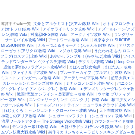
運営中のwiki一覧:
文豪とアルケミスト(文アル)攻略 Wiki
|
オトギフロンティ
ア(オトフロ)攻略 Wiki
|
アイオライトリンク攻略 Wiki
|
アズールレーン(アズ
レン)攻略 Wiki
|
対魔忍RPG攻略 Wiki
|
アークナイツ攻略 Wiki
|
ラングリッ
サーモバイル攻略 Wiki
|
アートワール攻略 Wiki
| |
凍京ネクロ SUICIDE
MISSION攻略 Wiki
|
ふるーつふるきゅーと！(ふるふる)攻略 Wiki
|
アリスク
ローゼット(アリクロ)攻略 Wiki
|
マジカミ攻略 Wiki
|
うたわれるもの ロスト
フラグ(ロスフラ)攻略 Wiki
|
あやかしランブル！(あやらぶ)攻略 Wiki
|
ツイス
テッドワンダーランド(ツイステ)攻略 Wiki
|
デタリキZ攻略 Wiki
|
Deep One
虚無と夢幻のフラグメント攻略Wiki
|
まほろば妖女奇譚（まほたん）攻略
Wiki
|
ファイナルギア攻略 Wiki
|
ブルーアーカイブ（ブルアカ）攻略 Wiki
|
ミストトレインガールズ攻略 Wiki
|
アーテリーギア攻略 Wiki
|
超昂大戦エス
カレーションヒロインズ攻略 Wiki
|
ミナシゴノシゴト攻略 Wiki
|
パニシン
グ：グレイレイヴン（パニグレ）攻略 Wiki
|
エデンズリッターグレンツェ攻
略 Wiki
|
戦国†恋姫オンライン～奥宴新史～攻略 Wiki
|
ウマ娘 プリティダー
ビー 攻略 Wiki
|
エンジェリックリンク（エンクリ）攻略 Wiki
|
救世少女メシ
アガール攻略 Wiki
|
ドールズフロントライン：ニューラルクラウド攻略 Wiki
|
れじぇくろ！ ～レジェンド・クローバー～攻略 Wiki
|
天下布魔攻略 Wiki
|
神殺しのアリア攻略 Wiki
|
シュガーコンフリクト（シュガコン）攻略 Wiki
|
流星ワールドアクター The Strange World攻略 Wiki
|
カウンターサイド攻略
Wiki
|
モンスター娘TD攻略 Wiki
|
天啓パラドクス(テンパラ)攻略 Wiki
|
クリ
ムゾン妖魔大戦攻略 Wiki
|
巣作りカリンちゃん～ラビリンスキングダム～攻