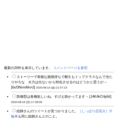
最新の20件を表示しています。
コメントページを参照
ストーリーで有能な挑発持ちで耐久もトップクラスなんで当た
りやろな 火力は出ないから特化させるのはどうかと思うが --
[6xf3NvmMrvU]
2020-08-14 (金) 21:57:15
防御型は各種欲しいね、すげえ助かってます -- [J4K4kCHp5iI]
2020-08-16 (日) 17:38:08
絵師さんのツイートが見つかりました。
［しっぽり恋花火］片
輪車
も同じ絵師さんとのこと。