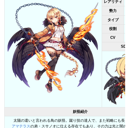
レアリティ
勢力
タイプ
役割
CV
SD
妖怪紹介
太陽の遣いと言われる鳥の妖怪。蹴り技の達人で、また戦略にも長
アマテラス
の弟・スサノオに仕える存在でもあり、その力は光と闇の