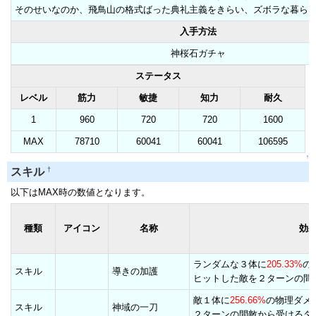
そのせいなのか、飛鳥山の格式ばった典礼主義をきらい、ズボラな暮ら
入手方法
神桜石ガチャ
ステータス
レベル
筋力
敏捷
知力
耐久
1
960
720
720
1600
MAX
78710
60041
60041
106595
↑
†
スキル
以下はMAX時の数値となります。
種類
アイコン
名称
効
ランダムな３体に
205.33%
の
スキル
導きの加護
ヒットした敵を２ターンの間
敵１体に
256.66%
の物理ダメ
スキル
神域の一刀
２ターンの間敵から受けるダ