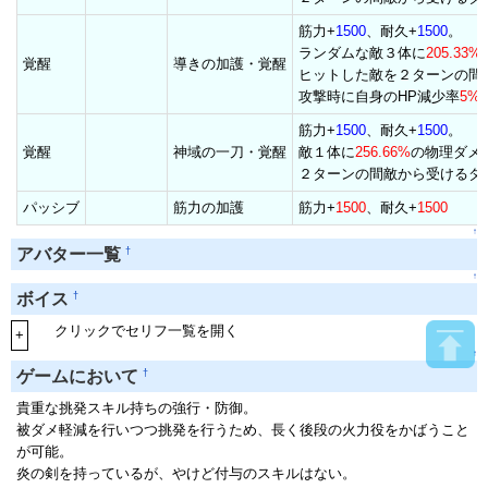
筋力+
1500
、耐久+
1500
。
ランダムな敵３体に
205.33%
覚醒
導きの加護・覚醒
ヒットした敵を２ターンの間
攻撃時に自身のHP減少率
5%
筋力+
1500
、耐久+
1500
。
覚醒
神域の一刀・覚醒
敵１体に
256.66%
の物理ダメ
２ターンの間敵から受けるダ
パッシブ
筋力の加護
筋力+
1500
、耐久+
1500
↑
†
アバター一覧
↑
†
ボイス
クリックでセリフ一覧を開く
+
↑
†
ゲームにおいて
貴重な挑発スキル持ちの強行・防御。
被ダメ軽減を行いつつ挑発を行うため、長く後段の火力役をかばうこと
が可能。
炎の剣を持っているが、やけど付与のスキルはない。