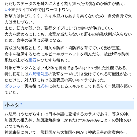
ただしステータスを耐久に大きく割り振った代償なのか筋力が低く、
UR
強行タイプの中ではワーストワン。
攻撃力は伸びにくく、スキル威力もあまり高くないため、自分自身で火
力は出しづらい。
また、筋力が低い分、強行タイプにしては命中が伸びにくい。
火力を諦めるにしても、攻撃が当たらないと肝心の挑発状態が入らない
ため、命中の確保は必要になる。
育成は防御役として、耐久や防御・術防御を育てていく形が王道。
命中を確保するためにルビーやガーネットを積んだら、後はHPや防御
系統が上がる
宝石
をひたすら積もう。
対象がランダムとはいえ3体を挑発できるのは中々優れた性能である。
特に初期には
八尺瓊勾玉
の攻撃を一挙に引き受けてくれる可能性があっ
ただけに、対人戦における重要度の高いキャラであった。
ダッシャー
実装後は
式神
に持たせるスキルとしても長らく一派閥を築い
ていた。
↑
†
小ネタ
八咫烏（やたがらす）は日本神話に登場するカラスであり、導きの神。
加茂氏の祖先神、加茂建角身命（かもたけつのみのみこと）の別名のひ
とつでもある。
神武東征において、熊野国から大和国へ向かう神武天皇の道案内をし