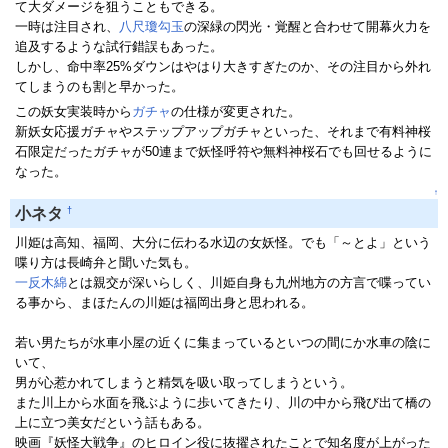
て大ダメージを狙うこともできる。
一時は注目され、
八尺瓊勾玉
の深緑の閃光・覚醒と合わせて開幕火力を
追及するような試行錯誤もあった。
しかし、命中率25%ダウンはやはり大きすぎたのか、その注目から外れ
てしまうのも割と早かった。
この妖女実装時から
ガチャ
の仕様が変更された。
新妖女応援ガチャやステップアップガチャといった、それまで有料神桜
石限定だったガチャが50連まで妖怪呼符や無料神桜石でも回せるように
なった。
↑
†
小ネタ
川姫は高知、福岡、大分に伝わる水辺の女妖怪。でも「～とよ」という
喋り方は長崎弁と聞いた気も。
一反木綿
とは親交が深いらしく、川姫自身も九州地方の方言で喋ってい
る事から、まほたんの川姫は福岡出身と思われる。
若い男たちが水車小屋の近くに集まっているといつの間にか水車の陰に
いて、
男が心惹かれてしまうと精気を吸い取ってしまうという。
また川上から水面を飛ぶように歩いてきたり、川の中から飛び出て橋の
上に立つ美女だという話もある。
映画『妖怪大戦争』のヒロイン役に抜擢されたことで知名度が上がった