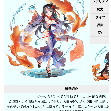
レアリティ
勢力
タイプ
役割
CV
S
妖怪紹介
川の中ならどこへでも移動でき、出現可能な妖怪。
川姫御殿という場所を根城にしており、人間が迷い込んで来た時は脅し
そのせいで恐れられたことに憤っている一方で、惚れなかった人間は居