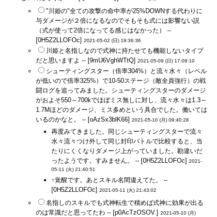
"川姫の"全ての攻撃の命中率が25%DOWNする代わりに
与ダメージが２倍になるなのでそもそも式には影響ない説
（式が使って2倍になってる感じはなかった） --
[0H5Z2LLOFOc]
2021-05-02 (日) 19:36:36
川姫と名指しなので式神に持たせても機能しないタイプ
だと思いますよ -- [9mU6VghWTtQ]
2021-05-09 (日) 17:08:10
シューティングスター（倍率304%）と流々水々（レベル
が低いので倍率325%）で10-50ステージ（敵全員強行）の戦
闘ログを追ってみました。シューティングスターのダメージ
がおよそ550～700kでほぼミス無しに対し、流々水々は1.3～
1.7Mほどのダメージ、ミス多めという具合でした。働いては
いるのかなと。 -- [oAzSx3blK66]
2021-05-10 (月) 09:40:28
再度みてきました。同じシューティングスターで流々
水々流々つけ外して同じ封印バトルで比較すると、当
たりにくくなりダメージ上がっていました。勘違いだ
ったようです。すみません。 -- [0H5Z2LLOFOc]
2021-
05-11 (火) 21:40:51
↑覚醒です。あとスキル名間違えてた。 --
[0H5Z2LLOFOc]
2021-05-11 (火) 21:43:02
名指しのスキルでも式神転生で積めば式神に効果が出る
のは常識だと思ってたわ -- [p0AcTzOSOV.]
2021-05-10 (月)