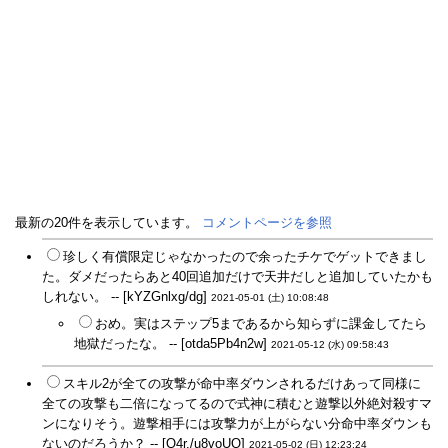
最新の20件を表示しています。
コメントページを参照
珍しく有償限定じゃなかったので余ったチケでゲットできまし
た。ダメだったらあと40回追加だけで天井だしと追加していたかも
しれない。 -- [kYZGnlxg/dg]
2021-05-01 (土) 10:08:48
おめ。実はステップ5まであるから知らずに課金してたら
地獄だったな。 -- [otda5Pb4n2w]
2021-05-12 (水) 09:58:43
スキル2が全ての攻撃が命中率ダウンされるだけあって同様に
全ての攻撃も二倍になってるので式神に積むと遊撃以外絶対殺すマ
ンになりそう。遊撃相手には攻撃力が上がらない分命中率ダウンも
ないのだろうか？ -- [Q4r./u8voUQ]
2021-05-02 (日) 12:23:24