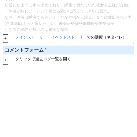
前述したように水を求めており、縁側で倒れていた彼女を主様が介抱。
「体液が欲しい」という切なる願いに応えて…という流れ。
なお、体液は唾液でも良いようだが主様から滾る、または放出される力
(意味深)はもっと良いらしい。
彼女…やはりエロ姫なのでは？
ちなみに経験が無いのは事実な模様。
メインストーリー
・
イベントストーリー
での活躍（ネタバレ）
+
↑
†
コメントフォーム
クリックで過去ログ一覧を開く
+