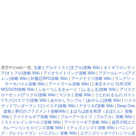
運営中のwiki一覧:
文豪とアルケミスト(文アル)攻略 Wiki
|
オトギフロンティ
ア(オトフロ)攻略 Wiki
|
アイオライトリンク攻略 Wiki
|
アズールレーン(アズ
レン)攻略 Wiki
|
対魔忍RPG攻略 Wiki
|
アークナイツ攻略 Wiki
|
ラングリッ
サーモバイル攻略 Wiki
|
アートワール攻略 Wiki
| |
凍京ネクロ SUICIDE
MISSION攻略 Wiki
|
ふるーつふるきゅーと！(ふるふる)攻略 Wiki
|
アリスク
ローゼット(アリクロ)攻略 Wiki
|
マジカミ攻略 Wiki
|
うたわれるもの ロスト
フラグ(ロスフラ)攻略 Wiki
|
あやかしランブル！(あやらぶ)攻略 Wiki
|
ツイス
テッドワンダーランド(ツイステ)攻略 Wiki
|
デタリキZ攻略 Wiki
|
Deep One
虚無と夢幻のフラグメント攻略Wiki
|
まほろば妖女奇譚（まほたん）攻略
Wiki
|
ファイナルギア攻略 Wiki
|
ブルーアーカイブ（ブルアカ）攻略 Wiki
|
ミストトレインガールズ攻略 Wiki
|
アーテリーギア攻略 Wiki
|
超昂大戦エス
カレーションヒロインズ攻略 Wiki
|
ミナシゴノシゴト攻略 Wiki
|
パニシン
グ：グレイレイヴン（パニグレ）攻略 Wiki
|
エデンズリッターグレンツェ攻