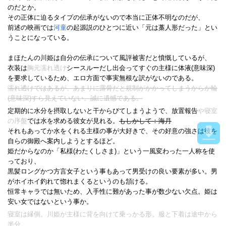
のだとか。
その正体に迫るタイプの伝承がないので本当に正体不明なのだが、
前述の映画では
河童
の起源説のひとつに近い「元は藁人形だった」とい
うことになっている。
まほたんの川姫は自分の伝承について風評被害だと憤慨しているが、
衣装は
胸元濡れ透け
シースルーだし出会ってすぐの主様に体液(意味深)
を要求しているため、エロ方面で事実無根な訳がないのである。
濡れ透けではあるが、あまりに露骨だと規制がかかってしまうからか輪
(意味深)すら見えていない。誠に遺憾である。
定期的に水分を摂取しないと干からびてしまうようで、放置報告
や寝室
の序盤
では水を求める彼女が見れる。
もしかして：海月
それもあってか水をくれる主様の事が大好きで、その好意の強さは彼を
自らの御殿へ案内しようとするほど。
姫だからなのか「私様(わたくしさま)」という一風変わった一人称を使
っており、
黒髪ロングかつ方言女子という事もあって男受けの良い要素が多い。男
がホイホイ釣れて惚れまくるというのも頷ける。
恒常キャラでは無いため、入手性に難があった事が数少ない欠点。姫は
安い女ではないという事か。
寝室は縁側。川姫が主様に背を向けて乗っかる形。服と下着は途中から
半分。