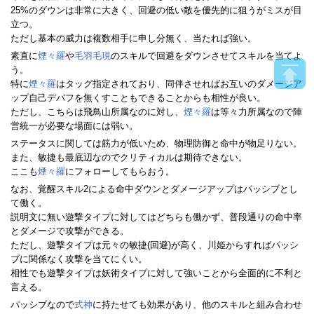
25%のダウンは非常に大きく、回避の低い敵を優先的に狙うがミスが目
立つ。
ただし基本の威力は複数相手に申し分無く、当たれば強い。
素直に
煙々羅
や
毛羽毛現
のスキルで回避をダウンさせてスキルを当てよ
う。
特に
煙々羅
はタッグ指定されており、同伴させればお互いのダメージア
ップ自己デバフを無くすこともできることからも相性が良い。
ただし、こちらは飛鳥山所属なのに対し、
煙々羅
は等々力所属なので陣
営統一が必要な場面には弱い。
ステータスに関しては筋力が低いため、物理防御と命中が物足りない。
また、敏捷も最底辺なのでクリティカルは期待できない。
ここも
煙々羅
にフォローしてもらおう。
なお、覚醒スキル2による命中ダウンとダメージアップはパッシブとし
て働く。
説明文に無い遊撃タイプに対してはどちらも働かず、普段通りの命中率
とダメージで攻撃ができる。
ただし、遊撃タイプは元々の敏捷(回避)が高く、川姫からすればパッシ
ブに関係なく攻撃を当てにくい。
相性でも遊撃タイプは妖術タイプに対して強いことから全面的に不利と
言える。
パッシブなので
式神
に持たせても効果があり、他のスキルと組み合わせ