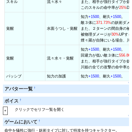
スキル
流々水々
また、相手が強行タイプか妖
このスキルの命中率が
25%
D
知力
+1500
、耐久
+1500
。
敵３体に
371.73%
の妖術ダメ
覚醒
水面うつし・覚醒
また、２ターンの間自身の被
被物理ダメージが
30%
UPす
煙々羅が自陣にいる場合、川
知力
+1500
、耐久
+1500
。
回避力が低い敵３体に
556.80
覚醒
流々水々・覚醒
また、相手が強行タイプか妖
川姫の全ての攻撃の命中率が
パッシブ
知力の加護
知力
+1500
、耐久
+1500
。
↑
†
アバター一覧
↑
†
ボイス
クリックでセリフ一覧を開く
+
↑
†
ゲームにおいて
命中を犠牲に強行・妖術タイプに対して特攻を持つキャラクター。