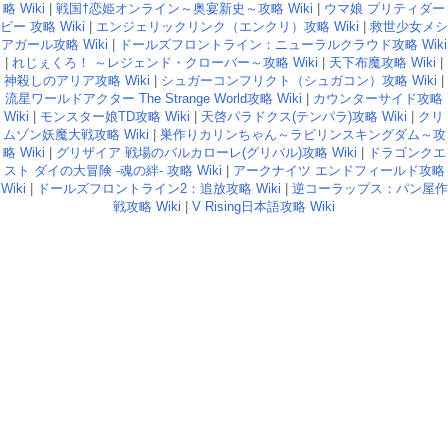
略 Wiki
|
戦国†恋姫オンライン～奥宴新史～攻略 Wiki
|
ウマ娘 プリティダー
ビー 攻略 Wiki
|
エンジェリックリンク（エンクリ）攻略 Wiki
|
救世少女メシ
アガール攻略 Wiki
|
ドールズフロントライン：ニューラルクラウド攻略 Wiki
|
れじぇくろ！ ～レジェンド・クローバー～攻略 Wiki
|
天下布魔攻略 Wiki
|
神殺しのアリア攻略 Wiki
|
シュガーコンフリクト（シュガコン）攻略 Wiki
|
流星ワールドアクター The Strange World攻略 Wiki
|
カウンターサイド攻略
Wiki
|
モンスター娘TD攻略 Wiki
|
天啓パラドクス(テンパラ)攻略 Wiki
|
クリ
ムゾン妖魔大戦攻略 Wiki
|
巣作りカリンちゃん～ラビリンスキングダム～攻
略 Wiki
|
グリザイア 戦場のバルカローレ(グリバル)攻略 Wiki
|
ドラゴンクエ
スト ダイの大冒険 -魂の絆- 攻略 Wiki
|
アークナイツ エンドフィールド攻略
Wiki
|
ドールズフロントライン2：追放攻略 Wiki
|
逆コーラップス：パン屋作
戦攻略 Wiki
|
V Rising日本語攻略 Wiki