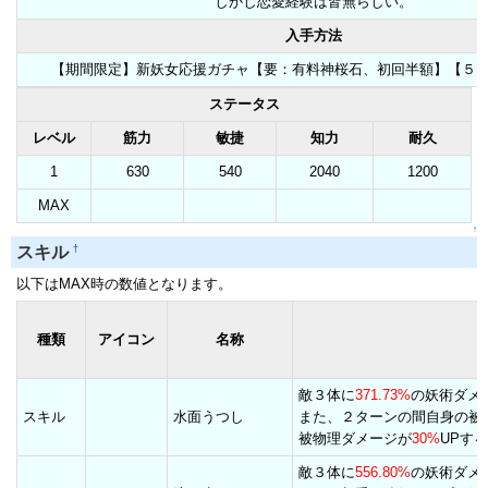
しかし恋愛経験は皆無らしい。
入手方法
【期間限定】新妖女応援ガチャ【要：有料神桜石、初回半額】【５
ステータス
レベル
筋力
敏捷
知力
耐久
1
630
540
2040
1200
MAX
↑
†
スキル
以下はMAX時の数値となります。
種類
アイコン
名称
敵３体に
371.73%
の妖術ダメ
スキル
水面うつし
また、２ターンの間自身の被
被物理ダメージが
30%
UPする
敵３体に
556.80%
の妖術ダメ