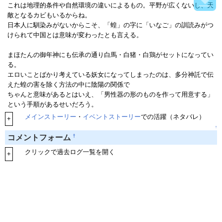
これは地理的条件や自然環境の違いによるもの。平野が広くないし、天
敵となるカビもいるからね。
日本人に馴染みがないからこそ、「蝗」の字に「いなご」の訓読みがつ
けられて中国とは意味が変わったとも言える。
まほたんの御年神にも伝承の通り白馬・白猪・白鶏がセットになってい
る。
エロいことばかり考えている妖女になってしまったのは、多分神託で伝
えた蝗の害を除く方法の中に陰陽の関係で
ちゃんと意味があるとはいえ、「男性器の形のものを作って用意する」
という手順があるせいだろう。
メインストーリー
・
イベントストーリー
での活躍（ネタバレ）
+
↑
†
コメントフォーム
クリックで過去ログ一覧を開く
+