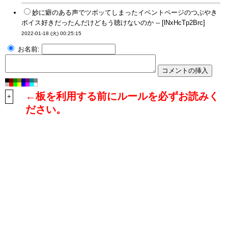
妙に癖のある声でツボッてしまったイベントページのつぶやき
ボイス好きだったんだけどもう聴けないのか -- [lNxHcTp2Brc]
2022-01-18 (火) 00:25:15
お名前:
←板を利用する前にルールを必ずお読みく
+
ださい。