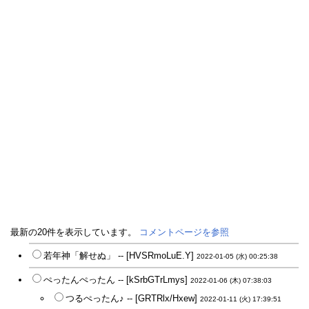
最新の20件を表示しています。
コメントページを参照
若年神「解せぬ」 -- [HVSRmoLuE.Y]
2022-01-05 (水) 00:25:38
ぺったんぺったん -- [kSrbGTrLmys]
2022-01-06 (木) 07:38:03
つるぺったん♪ -- [GRTRlx/Hxew]
2022-01-11 (火) 17:39:51