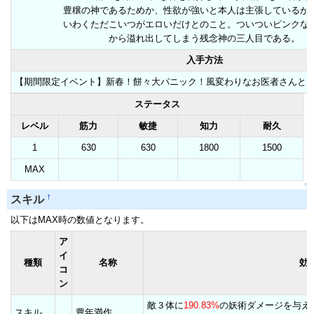
豊穣の神であるためか、性欲が強いと本人は主張しているが
いわくただこいつがエロいだけとのこと。ついついピンクな
から溢れ出してしまう残念神の三人目である。
入手方法
【期間限定イベント】新春！餅々大パニック！風変わりなお医者さんとエ
ステータス
レベル
筋力
敏捷
知力
耐久
1
630
630
1800
1500
MAX
↑
†
スキル
以下はMAX時の数値となります。
ア
イ
種類
名称
効
コ
ン
敵３体に
190.83%
の妖術ダメージを与え
スキル
豊年満作