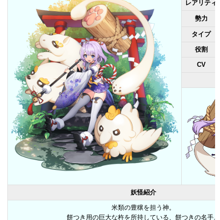
レアリティ
勢力
タイプ
役割
CV
妖怪紹介
米類の豊穣を担う神。
餅つき用の巨大な杵を所持している、餅つきの名手。