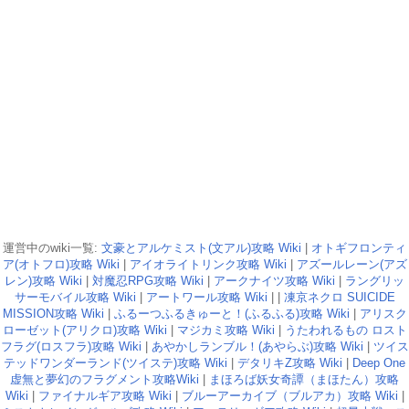
運営中のwiki一覧:
文豪とアルケミスト(文アル)攻略 Wiki
|
オトギフロンティ
ア(オトフロ)攻略 Wiki
|
アイオライトリンク攻略 Wiki
|
アズールレーン(アズ
レン)攻略 Wiki
|
対魔忍RPG攻略 Wiki
|
アークナイツ攻略 Wiki
|
ラングリッ
サーモバイル攻略 Wiki
|
アートワール攻略 Wiki
| |
凍京ネクロ SUICIDE
MISSION攻略 Wiki
|
ふるーつふるきゅーと！(ふるふる)攻略 Wiki
|
アリスク
ローゼット(アリクロ)攻略 Wiki
|
マジカミ攻略 Wiki
|
うたわれるもの ロスト
フラグ(ロスフラ)攻略 Wiki
|
あやかしランブル！(あやらぶ)攻略 Wiki
|
ツイス
テッドワンダーランド(ツイステ)攻略 Wiki
|
デタリキZ攻略 Wiki
|
Deep One
虚無と夢幻のフラグメント攻略Wiki
|
まほろば妖女奇譚（まほたん）攻略
Wiki
|
ファイナルギア攻略 Wiki
|
ブルーアーカイブ（ブルアカ）攻略 Wiki
|