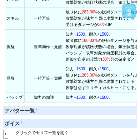
攻撃対象が鎮圧状態の場合、鎮圧状態を
敵３体に
283.36%
の妖術ダメージを与え
スキル
一粒万倍
攻撃対象が味方全員に攻撃されている（
受けるダメージが
30%
UP
知力
+1500
、耐久
+1500
。
敵３体に
190.83%
の妖術ダメージを与え
覚醒
豊年満作・覚醒
攻撃対象が鎮圧状態の場合、鎮圧状態を
パッシブ：攻撃対象が鎮圧状態の場合、
追加で自身の攻撃力
30%
分の確定ダメー
知力
+1500
、耐久
+1500
。
敵３体に
283.36%
の妖術ダメージを与え
覚醒
一粒万倍・覚醒
攻撃対象が味方全員に攻撃されている（
攻撃は必ずクリティカルヒットになる。
パッシブ
知力の加護
知力
+1500
、耐久
+1500
。
↑
†
アバター一覧
↑
†
ボイス
クリックでセリフ一覧を開く
+
↑