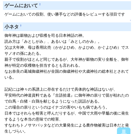
†
ゲームにおいて
ゲームにおいての役割、使い勝手などの評価をレビューする項目です
↑
†
小ネタ
御年神は穀物および収穫を司る日本神話の神。
読み方は「みとしがみ」、あるいは「みとしのかみ」。
父は大年神、母は香用比売（かがよひめ、かよひめ、かぐよひめ）でス
サノオの孫にあたる。
親子で役割がほとんど同じであるが、大年神が穀物の実り全般を、御年
神が特定の収穫物を担当するとも言われる。
なお奈良の葛城御歳神社が全国の御歳神社や大歳神社の総本社とされて
いる。
記紀には神々の系譜上に存在するだけで具体的な神話はないが、
平安時代の神道資料である『古語拾遺』に御年神の祟りで苗が枯れたの
で白馬・白猪・白鶏を献じるようになった説話がある。
この場合の祟りというのはイナゴの害やいもち病であろう。
日本ではそれらを蝗害と呼んだりするが、中国で大雨や旱魃の後に発生
するような本当の意味での蝗害、
すなわちトノサマバッタなどの大量発生による農作物被害は日本だと発
生しづらい。