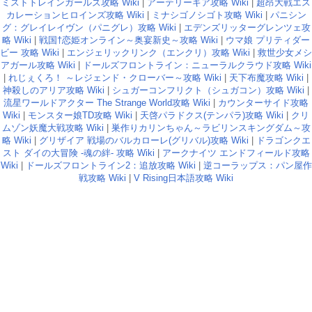
ミストトレインガールズ攻略 Wiki
|
アーテリーギア攻略 Wiki
|
超昂大戦エス
カレーションヒロインズ攻略 Wiki
|
ミナシゴノシゴト攻略 Wiki
|
パニシン
グ：グレイレイヴン（パニグレ）攻略 Wiki
|
エデンズリッターグレンツェ攻
略 Wiki
|
戦国†恋姫オンライン～奥宴新史～攻略 Wiki
|
ウマ娘 プリティダー
ビー 攻略 Wiki
|
エンジェリックリンク（エンクリ）攻略 Wiki
|
救世少女メシ
アガール攻略 Wiki
|
ドールズフロントライン：ニューラルクラウド攻略 Wiki
|
れじぇくろ！ ～レジェンド・クローバー～攻略 Wiki
|
天下布魔攻略 Wiki
|
神殺しのアリア攻略 Wiki
|
シュガーコンフリクト（シュガコン）攻略 Wiki
|
流星ワールドアクター The Strange World攻略 Wiki
|
カウンターサイド攻略
Wiki
|
モンスター娘TD攻略 Wiki
|
天啓パラドクス(テンパラ)攻略 Wiki
|
クリ
ムゾン妖魔大戦攻略 Wiki
|
巣作りカリンちゃん～ラビリンスキングダム～攻
略 Wiki
|
グリザイア 戦場のバルカローレ(グリバル)攻略 Wiki
|
ドラゴンクエ
スト ダイの大冒険 -魂の絆- 攻略 Wiki
|
アークナイツ エンドフィールド攻略
Wiki
|
ドールズフロントライン2：追放攻略 Wiki
|
逆コーラップス：パン屋作
戦攻略 Wiki
|
V Rising日本語攻略 Wiki