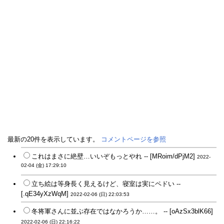
最新の20件を表示しています。
コメントページを参照
これはまさに絶壁…いいぞもっとやれ -- [MRoim/dPjM2]
2022-
02-04 (金) 17:29:10
立ち絵は等身長く見えるけど、寝室は実にペドい --
[.qE34yXzWqM]
2022-02-06 (日) 22:03:53
冬将軍さんに並ぶ存在ではなかろうか……。 -- [oAzSx3blK66]
2022-02-06 (日) 22:16:22