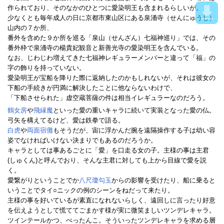
作られており、そのなかのひとつに愛染明王も含まれるらしいが。
少なくとも毎年成人の日に京都市東山区にある泉涌寺（せんにゅうじ）
山内の７か所、
番外を含めた９か所を巡る「泉山（せんざん）七福神巡り」では、その
番外枠で泉涌寺の楊貴妃観音と新善光寺の愛染明王を含んでいる。
なお、じわじわ増えてきた七福神レギュラーメンバーと違って「福」の
字の飾りを持っていない。
愛染明王が宝船を降りた際に返納したのかもしれないが、それは彼女の
下船の手続きが円満に解決したことに他ならないわけで、
「下船させられた」虚空蔵菩薩の件は相当イレギュラーなのだろう。
鶴女房
や
飛縁魔
といった愛の重いキャラに続いて実装となった愛の仏。
弓矢を構えてるけど、愛は鉄拳で語る。
白虎
や
両面宿儺
もそうだが、宙に浮かんだ腕を遠隔操作する子は幼い容
姿でなければいけない決まりでもあるのだろうか。
キャラとしては事あるごとに「愛」を口走る女の子。主様の事は主君
(しゅくん)と呼んでおり、そんな主君に対しても上から目線で愛を説
く。
愛繋がりということでか
八尺瓊勾玉
からの影響を受けたり、船に乗ると
いうことでタイ○ニックの例のシーンをねだって来たり。
主様の事を好いているが素直になれないらしく、遠回しに言ったり好意
を伝えようとして慌ててごまかす様が実に微笑ましいツンデレキャラ。
ツインテールかつ、ぺったんこ。そういったツンデレキャラを求める層