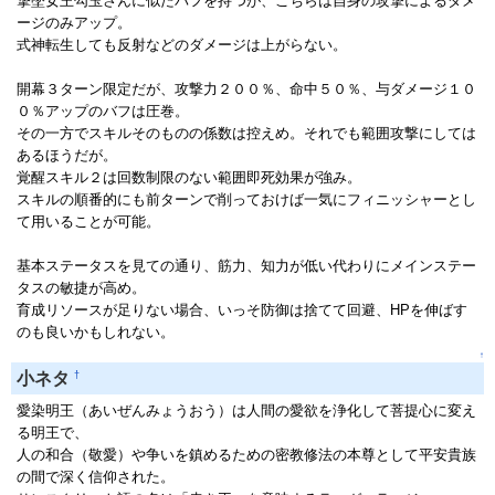
撃墜女王勾玉さんに似たバフを持つが、こちらは自身の攻撃によるダメ
ージのみアップ。
式神転生しても反射などのダメージは上がらない。
開幕３ターン限定だが、攻撃力２００％、命中５０％、与ダメージ１０
０％アップのバフは圧巻。
その一方でスキルそのものの係数は控えめ。それでも範囲攻撃にしては
あるほうだが。
覚醒スキル２は回数制限のない範囲即死効果が強み。
スキルの順番的にも前ターンで削っておけば一気にフィニッシャーとし
て用いることが可能。
基本ステータスを見ての通り、筋力、知力が低い代わりにメインステー
タスの敏捷が高め。
育成リソースが足りない場合、いっそ防御は捨てて回避、HPを伸ばす
のも良いかもしれない。
↑
†
小ネタ
愛染明王（あいぜんみょうおう）は人間の愛欲を浄化して菩提心に変え
る明王で、
人の和合（敬愛）や争いを鎮めるための密教修法の本尊として平安貴族
の間で深く信仰された。