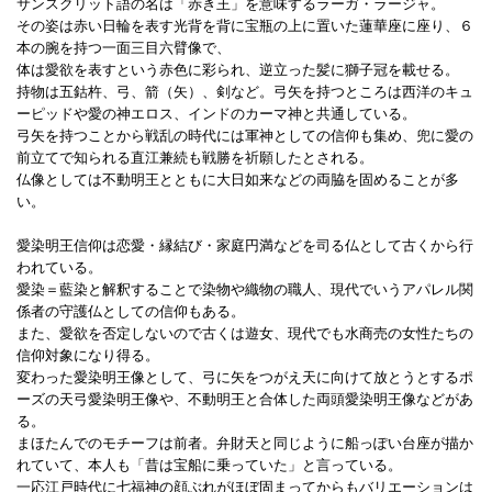
サンスクリット語の名は「赤き王」を意味するラーガ・ラージャ。
その姿は赤い日輪を表す光背を背に宝瓶の上に置いた蓮華座に座り、６
本の腕を持つ一面三目六臂像で、
体は愛欲を表すという赤色に彩られ、逆立った髪に獅子冠を載せる。
持物は五鈷杵、弓、箭（矢）、剣など。弓矢を持つところは西洋のキュ
ーピッドや愛の神エロス、インドのカーマ神と共通している。
弓矢を持つことから戦乱の時代には軍神としての信仰も集め、兜に愛の
前立てで知られる直江兼続も戦勝を祈願したとされる。
仏像としては不動明王とともに大日如来などの両脇を固めることが多
い。
愛染明王信仰は恋愛・縁結び・家庭円満などを司る仏として古くから行
われている。
愛染＝藍染と解釈することで染物や織物の職人、現代でいうアパレル関
係者の守護仏としての信仰もある。
また、愛欲を否定しないので古くは遊女、現代でも水商売の女性たちの
信仰対象になり得る。
変わった愛染明王像として、弓に矢をつがえ天に向けて放とうとするポ
ーズの天弓愛染明王像や、不動明王と合体した両頭愛染明王像などがあ
る。
まほたんでのモチーフは前者。弁財天と同じように船っぽい台座が描か
れていて、本人も「昔は宝船に乗っていた」と言っている。
一応江戸時代に七福神の顔ぶれがほぼ固まってからもバリエーションは