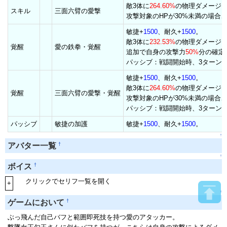
敵3体に
264.60%
の物理ダメージ
スキル
三面六臂の愛撃
攻撃対象のHPが30%未満の場合
敏捷+
1500
、耐久+
1500
。
敵3体に
232.53%
の物理ダメージ
覚醒
愛の鉄拳・覚醒
追加で自身の攻撃力
50%
分の確定
パッシブ：戦闘開始時、3ターン
敏捷+
1500
、耐久+
1500
。
敵3体に
264.60%
の物理ダメージ
覚醒
三面六臂の愛撃・覚醒
攻撃対象のHPが30%未満の場合
パッシブ：戦闘開始時、3ターン
パッシブ
敏捷の加護
敏捷+
1500
、耐久+
1500
。
↑
†
アバター一覧
↑
†
ボイス
クリックでセリフ一覧を開く
+
↑
†
ゲームにおいて
ぶっ飛んだ自己バフと範囲即死技を持つ愛のアタッカー。