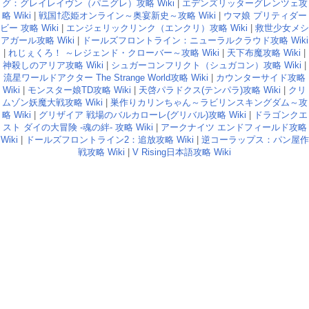
グ：グレイレイヴン（パニグレ）攻略 Wiki
|
エデンズリッターグレンツェ攻
略 Wiki
|
戦国†恋姫オンライン～奥宴新史～攻略 Wiki
|
ウマ娘 プリティダー
ビー 攻略 Wiki
|
エンジェリックリンク（エンクリ）攻略 Wiki
|
救世少女メシ
アガール攻略 Wiki
|
ドールズフロントライン：ニューラルクラウド攻略 Wiki
|
れじぇくろ！ ～レジェンド・クローバー～攻略 Wiki
|
天下布魔攻略 Wiki
|
神殺しのアリア攻略 Wiki
|
シュガーコンフリクト（シュガコン）攻略 Wiki
|
流星ワールドアクター The Strange World攻略 Wiki
|
カウンターサイド攻略
Wiki
|
モンスター娘TD攻略 Wiki
|
天啓パラドクス(テンパラ)攻略 Wiki
|
クリ
ムゾン妖魔大戦攻略 Wiki
|
巣作りカリンちゃん～ラビリンスキングダム～攻
略 Wiki
|
グリザイア 戦場のバルカローレ(グリバル)攻略 Wiki
|
ドラゴンクエ
スト ダイの大冒険 -魂の絆- 攻略 Wiki
|
アークナイツ エンドフィールド攻略
Wiki
|
ドールズフロントライン2：追放攻略 Wiki
|
逆コーラップス：パン屋作
戦攻略 Wiki
|
V Rising日本語攻略 Wiki