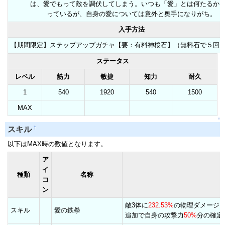
は、愛でもって敵を調伏してしまう。いつも「愛」とは何たるか
っているが、自身の愛については意外と奥手になりがち。
入手方法
【期間限定】ステップアップガチャ【要：有料神桜石】（無料石で５回
ステータス
レベル
筋力
敏捷
知力
耐久
1
540
1920
540
1500
MAX
↑
†
スキル
以下はMAX時の数値となります。
ア
イ
種類
名称
コ
ン
敵3体に
232.53%
の物理ダメージ
スキル
愛の鉄拳
追加で自身の攻撃力
50%
分の確定