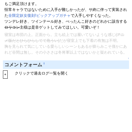
もご満足頂けます。
恒常キャラではないために入手が難しかったが、サ終に伴って実装され
た
全限定妖女復刻!ピックアップガチャ
で入手しやすくなった。
ツンデレ好き、ツインテール好き、ぺったんこ好きのどれかに該当する
ロリコン
主様は是非ゲットしてみてほしい。可愛いぞ！
寝室は布団の上。正面から。立ち絵上では履いてないような感じ
(アニ
メ版だとひらひらしてて危うい)
だが寝室上でも下着の有無は不明。
胸を見られて気にしている愛らしいシーンもあるが膨らみこそ僅かにあ
れど谷間は無し。その小ささは冬将軍以上ではないかと疑われている。
↑
†
コメントフォーム
クリックで過去ログ一覧を開く
+