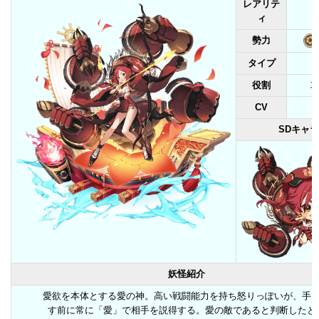
レアリテ
ィ
勢力
タイプ
役割
CV
SDキャラ
妖怪紹介
愛欲を本体とする愛の神。高い戦闘能力を持ち怒りっぽいが、手
す前に常に「愛」で相手を説得する。愛の敵であると判断したと