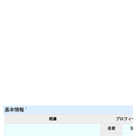
†
基本情報
画像
プロフィー
名前
愛