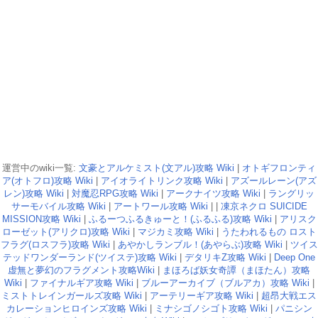
運営中のwiki一覧:
文豪とアルケミスト(文アル)攻略 Wiki
|
オトギフロンティ
ア(オトフロ)攻略 Wiki
|
アイオライトリンク攻略 Wiki
|
アズールレーン(アズ
レン)攻略 Wiki
|
対魔忍RPG攻略 Wiki
|
アークナイツ攻略 Wiki
|
ラングリッ
サーモバイル攻略 Wiki
|
アートワール攻略 Wiki
| |
凍京ネクロ SUICIDE
MISSION攻略 Wiki
|
ふるーつふるきゅーと！(ふるふる)攻略 Wiki
|
アリスク
ローゼット(アリクロ)攻略 Wiki
|
マジカミ攻略 Wiki
|
うたわれるもの ロスト
フラグ(ロスフラ)攻略 Wiki
|
あやかしランブル！(あやらぶ)攻略 Wiki
|
ツイス
テッドワンダーランド(ツイステ)攻略 Wiki
|
デタリキZ攻略 Wiki
|
Deep One
虚無と夢幻のフラグメント攻略Wiki
|
まほろば妖女奇譚（まほたん）攻略
Wiki
|
ファイナルギア攻略 Wiki
|
ブルーアーカイブ（ブルアカ）攻略 Wiki
|
ミストトレインガールズ攻略 Wiki
|
アーテリーギア攻略 Wiki
|
超昂大戦エス
カレーションヒロインズ攻略 Wiki
|
ミナシゴノシゴト攻略 Wiki
|
パニシン