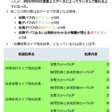
ったが、
2021/05/03の更新よりデータによってランダムで変わるよ
うになった。
色ごとの枠の数は全データで共通となる模様。
自陣バフの
緑アイコン
が6枠
敵デバフの
青アイコン
が6枠
全員デバフの
黄色アイコン
が6枠
自陣デバフあるいは制約がかかるが報酬が増える
赤アイコン
が2枠
「自
身
遊撃タイプ強化効果」となっているのは恐らく誤字。
祝福効果名
効果内容
攻撃力が○○%UP
20
自陣強行タイプ強化効果：
物理防御と妖術防御が○○%UP
40
攻撃力が○○%UP
20
自身遊撃タイプ強化効果：
物理防御と妖術防御が○○%UP
40
攻撃力が○○%UP
20
自陣妖術タイプ強化効果：
物理防御と妖術防御が○○%UP
40
攻撃力が○○%UP
20