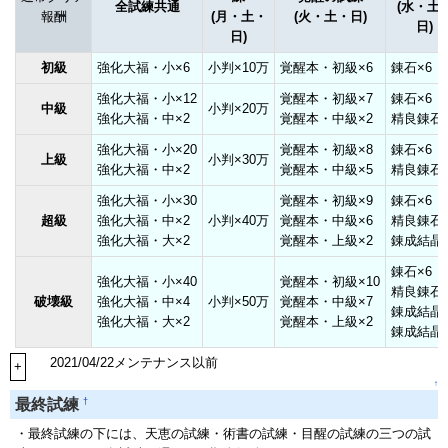
全試練共通
(水・土
報酬
(月・土・
(火・土・日)
日)
日)
初級
強化大福・小×6
小判×10万
覚醒本・初級×6
錬石×6
強化大福・小×12
覚醒本・初級×7
錬石×6
中級
小判×20万
強化大福・中×2
覚醒本・中級×2
精良錬石×
強化大福・小×20
覚醒本・初級×8
錬石×6
上級
小判×30万
強化大福・中×2
覚醒本・中級×5
精良錬石×
強化大福・小×30
覚醒本・初級×9
錬石×6
超級
強化大福・中×2
小判×40万
覚醒本・中級×6
精良錬石×
強化大福・大×2
覚醒本・上級×2
錬成結晶×
錬石×6
強化大福・小×40
覚醒本・初級×10
精良錬石×
破壊級
強化大福・中×4
小判×50万
覚醒本・中級×7
錬成結晶×
強化大福・大×2
覚醒本・上級×2
錬成結晶×
2021/04/22メンテナンス以前
+
↑
†
最終試練
・最終試練の下には、天恵の試練・術書の試練・目醒の試練の三つの試