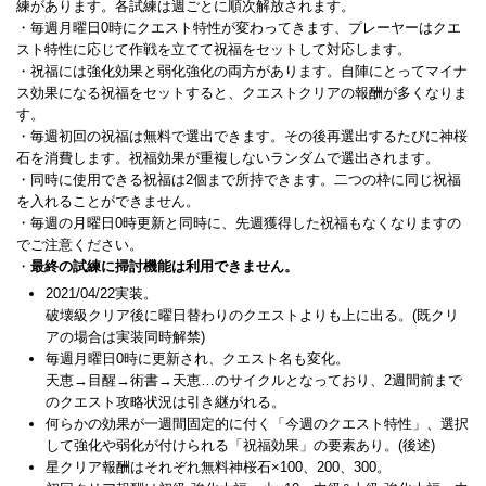
練があります。各試練は週ごとに順次解放されます。
・毎週月曜日0時にクエスト特性が変わってきます、プレーヤーはクエ
スト特性に応じて作戦を立てて祝福をセットして対応します。
・祝福には強化効果と弱化強化の両方があります。自陣にとってマイナ
ス効果になる祝福をセットすると、クエストクリアの報酬が多くなりま
す。
・毎週初回の祝福は無料で選出できます。その後再選出するたびに神桜
石を消費します。祝福効果が重複しないランダムで選出されます。
・同時に使用できる祝福は2個まで所持できます。二つの枠に同じ祝福
を入れることができません。
・毎週の月曜日0時更新と同時に、先週獲得した祝福もなくなりますの
でご注意ください。
・
最終の試練に掃討機能は利用できません。
2021/04/22実装。
破壊級クリア後に曜日替わりのクエストよりも上に出る。(既クリ
アの場合は実装同時解禁)
毎週月曜日0時に更新され、クエスト名も変化。
天恵→目醒→術書→天恵…のサイクルとなっており、2週間前まで
のクエスト攻略状況は引き継がれる。
何らかの効果が一週間固定的に付く「今週のクエスト特性」、選択
して強化や弱化が付けられる「祝福効果」の要素あり。(後述)
星クリア報酬はそれぞれ無料神桜石×100、200、300。