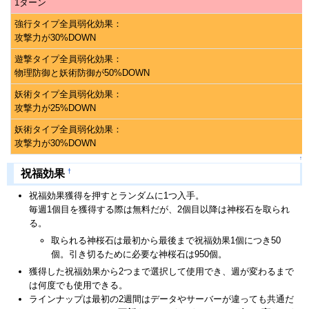
1ターン
強行タイプ全員弱化効果：
攻撃力が30%DOWN
遊撃タイプ全員弱化効果：
物理防御と妖術防御が50%DOWN
妖術タイプ全員弱化効果：
攻撃力が25%DOWN
妖術タイプ全員弱化効果：
攻撃力が30%DOWN
↑
†
祝福効果
祝福効果獲得を押すとランダムに1つ入手。
毎週1個目を獲得する際は無料だが、2個目以降は神桜石を取られ
る。
取られる神桜石は最初から最後まで祝福効果1個につき50
個。引き切るために必要な神桜石は950個。
獲得した祝福効果から2つまで選択して使用でき、週が変わるまで
は何度でも使用できる。
ラインナップは最初の2週間はデータやサーバーが違っても共通だ