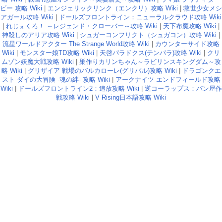
ビー 攻略 Wiki
|
エンジェリックリンク（エンクリ）攻略 Wiki
|
救世少女メシ
アガール攻略 Wiki
|
ドールズフロントライン：ニューラルクラウド攻略 Wiki
|
れじぇくろ！ ～レジェンド・クローバー～攻略 Wiki
|
天下布魔攻略 Wiki
|
神殺しのアリア攻略 Wiki
|
シュガーコンフリクト（シュガコン）攻略 Wiki
|
流星ワールドアクター The Strange World攻略 Wiki
|
カウンターサイド攻略
Wiki
|
モンスター娘TD攻略 Wiki
|
天啓パラドクス(テンパラ)攻略 Wiki
|
クリ
ムゾン妖魔大戦攻略 Wiki
|
巣作りカリンちゃん～ラビリンスキングダム～攻
略 Wiki
|
グリザイア 戦場のバルカローレ(グリバル)攻略 Wiki
|
ドラゴンクエ
スト ダイの大冒険 -魂の絆- 攻略 Wiki
|
アークナイツ エンドフィールド攻略
Wiki
|
ドールズフロントライン2：追放攻略 Wiki
|
逆コーラップス：パン屋作
戦攻略 Wiki
|
V Rising日本語攻略 Wiki