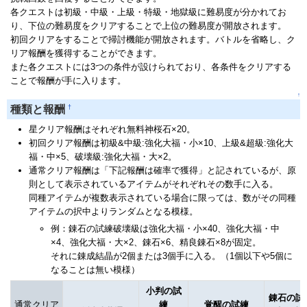
各クエストは初級・中級・上級・特級・地獄級に難易度が分かれてお
り、下位の難易度をクリアすることで上位の難易度が開放されます。
初回クリアをすることで掃討機能が開放されます。バトルを省略し、ク
リア報酬を獲得することができます。
また各クエストには3つの条件が設けられており、各条件をクリアする
ことで報酬が手に入ります。
↑
†
種類と報酬
星クリア報酬はそれぞれ無料神桜石×20。
初回クリア報酬は初級&中級:強化大福・小×10、上級&超級:強化大
福・中×5、破壊級:強化大福・大×2。
通常クリア報酬は「下記報酬は確率で獲得」と記されているが、原
則として表示されているアイテムがそれぞれその数手に入る。
同種アイテムが複数表示されている場合に限っては、数がその同種
アイテムの択中よりランダムとなる模様。
例：錬石の試練破壊級は強化大福・小×40、強化大福・中
×4、強化大福・大×2、錬石×6、精良錬石×8が固定。
それに錬成結晶が2個または3個手に入る。（1個以下や5個に
なることは無い模様）
小判の試
錬石の試
通常クリア
練
覚醒の試練