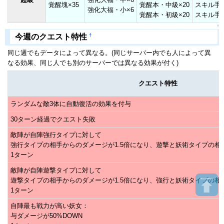
覚醒塊×35
覚醒本・中級×20
スキル手帖
強化大福・小×6
覚醒本・初級×20
スキル手帖
↑
†
今週のクエスト特性
同じ週でもデータによって異なる。(同じサーバー内でも人によって異
なる効果、同じ人でも別のサーバーでは異なる効果が付く)
クエスト特性
ランダムな敵3体に自動復活の効果を付与
30ターン経過でクエスト失敗
敵陣が自陣強行タイプに対して
強行タイプの相手からのダメージが1.5倍になり、遊撃と妖術タイプの相
1ターン
敵陣が自陣遊撃タイプに対して
遊撃タイプの相手からのダメージが1.5倍になり、強行と妖術タイプの相
1ターン
自陣最も戦力が高い妖女：
与ダメージが50%DOWN