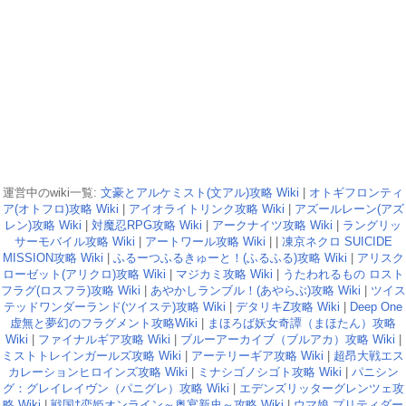
運営中のwiki一覧:
文豪とアルケミスト(文アル)攻略 Wiki
|
オトギフロンティ
ア(オトフロ)攻略 Wiki
|
アイオライトリンク攻略 Wiki
|
アズールレーン(アズ
レン)攻略 Wiki
|
対魔忍RPG攻略 Wiki
|
アークナイツ攻略 Wiki
|
ラングリッ
サーモバイル攻略 Wiki
|
アートワール攻略 Wiki
| |
凍京ネクロ SUICIDE
MISSION攻略 Wiki
|
ふるーつふるきゅーと！(ふるふる)攻略 Wiki
|
アリスク
ローゼット(アリクロ)攻略 Wiki
|
マジカミ攻略 Wiki
|
うたわれるもの ロスト
フラグ(ロスフラ)攻略 Wiki
|
あやかしランブル！(あやらぶ)攻略 Wiki
|
ツイス
テッドワンダーランド(ツイステ)攻略 Wiki
|
デタリキZ攻略 Wiki
|
Deep One
虚無と夢幻のフラグメント攻略Wiki
|
まほろば妖女奇譚（まほたん）攻略
Wiki
|
ファイナルギア攻略 Wiki
|
ブルーアーカイブ（ブルアカ）攻略 Wiki
|
ミストトレインガールズ攻略 Wiki
|
アーテリーギア攻略 Wiki
|
超昂大戦エス
カレーションヒロインズ攻略 Wiki
|
ミナシゴノシゴト攻略 Wiki
|
パニシン
グ：グレイレイヴン（パニグレ）攻略 Wiki
|
エデンズリッターグレンツェ攻
略 Wiki
|
戦国†恋姫オンライン～奥宴新史～攻略 Wiki
|
ウマ娘 プリティダー