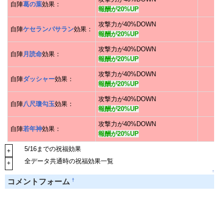
自陣
葛の葉
効果：
報酬が20%UP
攻撃力が40%DOWN
自陣
ケセランパサラン
効果：
報酬が20%UP
攻撃力が40%DOWN
自陣
月読命
効果：
報酬が20%UP
攻撃力が40%DOWN
自陣
ダッシャー
効果：
報酬が20%UP
攻撃力が40%DOWN
自陣
八尺瓊勾玉
効果：
報酬が20%UP
攻撃力が40%DOWN
自陣
若年神
効果：
報酬が20%UP
5/16までの祝福効果
+
全データ共通時の祝福効果一覧
+
↑
†
コメントフォーム