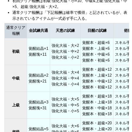
初回クリア報酬は初級:強化大福・小×10、中級&上級:強化大福・中
×5、超級:強化大福・大×2。
通常クリア報酬は「下記報酬は確率で獲得」と記されているが、表
示されているアイテムが一式必ず手に入る。
通常クリア
全試練共通
天恵の試練
目醒の試練
術書
報酬
覚醒本・超級×6
スキル手
強化大福・大×2
覚醒結晶×1
覚醒本・上級×6
スキル手
初級
強化大福・中×2
覚醒塊×11
覚醒本・中級×6
スキル手
強化大福・小×2
覚醒本・初級×6
スキル手
覚醒本・超級×12
スキル手帖
強化大福・大×4
覚醒結晶×2
覚醒本・上級×12
スキル手帖
中級
強化大福・中×4
覚醒塊×21
覚醒本・中級×12
スキル手帖
強化大福・小×4
覚醒本・初級×12
スキル手帖
覚醒本・超級×18
スキル手帖
強化大福・大×5
覚醒結晶×3
覚醒本・上級×18
スキル手帖
上級
強化大福・中×5
覚醒塊×31
覚醒本・中級×18
スキル手帖
強化大福・小×5
覚醒本・初級×18
スキル手帖
覚醒本・超級×20
スキル手帖
強化大福・大×6
覚醒結晶×5
覚醒本・上級×20
スキル手帖
超級
強化大福・中×6