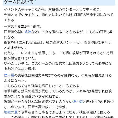
†
ゲームにおいて
イベント入手キャラながら、対挑発カウンターとして中々強力。
先頭とまでいかずとも、前の方においておけば目眩の誘発要因になって
くれる。
一方スキル2は中々曲者。
回避特化型の
式神
などにメタを張れることもあるが、こちらの回避も0
になる。
彼女をPTに入れる場合は、極力高耐久メンバーか、高倍率回復キャラ
と組ませたい。
ただし、このスキルを使用しても、ごく稀に攻撃が回避されるという現
象が報告されていた。
ややこしい事に、このゲームの計算式では回避力を0にしても必中にな
るわけではない模様。
煙々羅
の実装後は回避力を0にするのが目的なら、そちらが優先される
ようになった。
こちらならではの強味を活用したいところである。
攻撃範囲と効果の範囲が異なっているためか、スキル2は発動すれば攻
撃が外れても回避デバフが発動する。
攻撃が当たらなければ回避デバフも入らない
煙々羅
と差別化できる数少
ない点であり、回避の高い敵にこそ有効。
地獄の底
で攻撃を当てる事もできるようになり、検証や遊びに使える
が、この場合は迂闊な行動を取って撃破してしまわないよう注意が必要