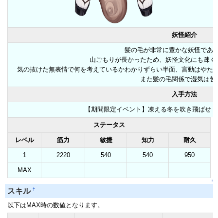
妖怪紹介
髪の毛が非常に豊かな妖怪であ
山ごもりが長かったため、妖怪文化にも疎く
気の抜けた無表情で何を考えているかわかりずらい半面、言動はやた
また髪の毛関係で湿気は苦
入手方法
【期間限定イベント】凍える冬を吹き飛ばせ！
ステータス
レベル
筋力
敏捷
知力
耐久
1
2220
540
540
950
MAX
↑
†
スキル
以下はMAX時の数値となります。