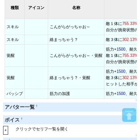
種類
アイコン
名称
敵１体に
755.33%
スキル
こんがらがっちゃお～
自分が挑発状態の
スキル
絡まっちゃう？
敵３体に
302.13%
筋力+
1500
、耐久+
覚醒
こんがらがっちゃお～・覚醒
敵１体に
755.33%
自分が挑発状態の
筋力+
1500
、耐久+
覚醒
絡まっちゃう？・覚醒
敵３体に
302.13%
ヒットした相手が
パッシブ
筋力の加護
筋力+
1500
、耐久+
↑
†
アバター一覧
↑
†
ボイス
クリックでセリフ一覧を開く
+
↑