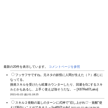
最新の20件を表示しています。
コメントページを参照
フッサフサですね。元ネタの妖怪に人間が生えた（？）感じに
なってる。
挑発スキルを受けたら眩暈カウンターしたり、回避を0にするスキ
ルとかもあるし、上手く使えば強そうだな。 -- [X87Re87Lako]
2021-01-22 (金) 01:18:25
スキル２発動の返しのターンに式神で"召し上がれ♡・覚醒"使
えば面白いことができそう -- [iu4fN7Lic4s]
2021-01-22 (金) 19:59:35