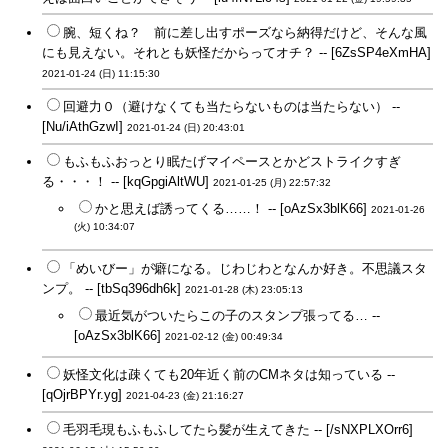
腕、短くね？ 前に差し出すポーズなら納得だけど、そんな風
にも見えない。それとも妖怪だからってオチ？ -- [6ZsSP4eXmHA]
2021-01-24 (日) 11:15:30
回避力０（避けなくても当たらないものは当たらない） --
[Nu/iAthGzwI]
2021-01-24 (日) 20:43:01
もふもふおっとり眠たげマイペースとかどストライクすぎ
る・・・！ -- [kqGpgiAltWU]
2021-01-25 (月) 22:57:32
かと思えば誘ってくる……！ -- [oAzSx3blK66]
2021-01-26
(火) 10:34:07
「めいびー」が癖になる。じわじわとなんか好き。不思議スタ
ンプ。 -- [tbSq396dh6k]
2021-01-28 (木) 23:05:13
最近気がついたらこの子のスタンプ張ってる… --
[oAzSx3blK66]
2021-02-12 (金) 00:49:34
妖怪文化は疎くても20年近く前のCMネタは知っている --
[qOjrBPYr.yg]
2021-04-23 (金) 21:16:27
毛羽毛現もふもふしてたら髪が生えてきた -- [/sNXPLXOrr6]