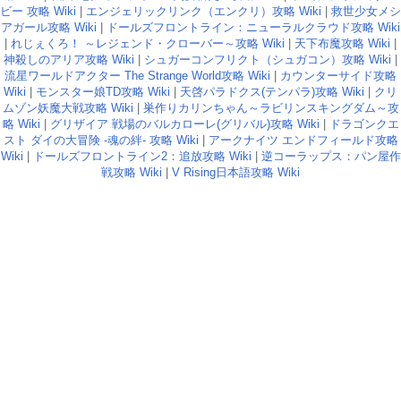
ビー 攻略 Wiki
|
エンジェリックリンク（エンクリ）攻略 Wiki
|
救世少女メシ
アガール攻略 Wiki
|
ドールズフロントライン：ニューラルクラウド攻略 Wiki
|
れじぇくろ！ ～レジェンド・クローバー～攻略 Wiki
|
天下布魔攻略 Wiki
|
神殺しのアリア攻略 Wiki
|
シュガーコンフリクト（シュガコン）攻略 Wiki
|
流星ワールドアクター The Strange World攻略 Wiki
|
カウンターサイド攻略
Wiki
|
モンスター娘TD攻略 Wiki
|
天啓パラドクス(テンパラ)攻略 Wiki
|
クリ
ムゾン妖魔大戦攻略 Wiki
|
巣作りカリンちゃん～ラビリンスキングダム～攻
略 Wiki
|
グリザイア 戦場のバルカローレ(グリバル)攻略 Wiki
|
ドラゴンクエ
スト ダイの大冒険 -魂の絆- 攻略 Wiki
|
アークナイツ エンドフィールド攻略
Wiki
|
ドールズフロントライン2：追放攻略 Wiki
|
逆コーラップス：パン屋作
戦攻略 Wiki
|
V Rising日本語攻略 Wiki