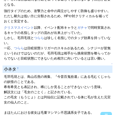
となる。
強行タイプのため、攻撃力と命中の両立がしやすく防御も盛りやすい。
ただし耐久は低い方に分類されるため、HPや対クリティカルを補って
おくと安定する。
クリスマスイベント
以降、イベント配布キャラと
ガチャ
で同時実装され
るキャラの名指しタッグの流れが出来上がっていた。
しかし、毛羽毛現と
つらら
は珍しく名指しでのタッグ効果を持っていな
い。
一応、
つらら
は目眩状態トリガーのスキルがあるため、シナジーが皆無
というわけではないのだが、毛羽毛現は相手から挑発状態を喰らってか
らでないと目眩状態にできないため相方に向いているとは言い難い。
↑
†
小ネタ
毛羽毛現とは、鳥山石燕の画集、『今昔百鬼拾遺』にある毛むくじゃら
の妖怪のことである。
希有希見とも表記され、稀にしか見ることができないという意味。
解説文には「毛女のごとく」と記されている。
この毛女（もうじょ）とは列仙伝に記載されている体に毛が生えた元宮
女の仙人のこと。
まほたんにおける彼女は毛量マシマシ不思議系女子である。