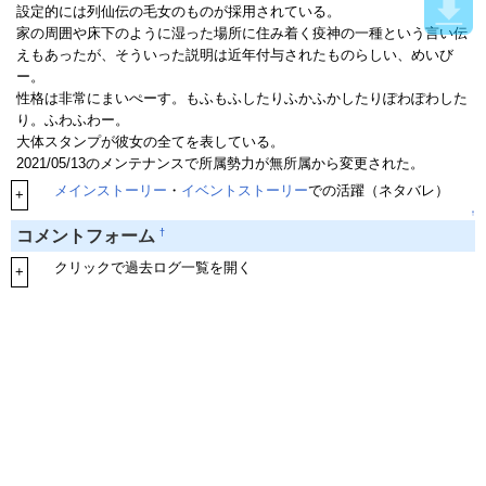
設定的には列仙伝の毛女のものが採用されている。
家の周囲や床下のように湿った場所に住み着く疫神の一種という言い伝
えもあったが、そういった説明は近年付与されたものらしい、めいび
ー。
性格は非常にまいぺーす。もふもふしたりふかふかしたりぽわぽわした
り。ふわふわー。
大体スタンプが彼女の全てを表している。
2021/05/13のメンテナンスで所属勢力が無所属から変更された。
メインストーリー
・
イベントストーリー
での活躍（ネタバレ）
+
↑
†
コメントフォーム
クリックで過去ログ一覧を開く
+