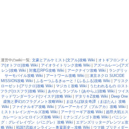
運営中のwiki一覧:
文豪とアルケミスト(文アル)攻略 Wiki
|
オトギフロンティ
ア(オトフロ)攻略 Wiki
|
アイオライトリンク攻略 Wiki
|
アズールレーン(アズ
レン)攻略 Wiki
|
対魔忍RPG攻略 Wiki
|
アークナイツ攻略 Wiki
|
ラングリッ
サーモバイル攻略 Wiki
|
アートワール攻略 Wiki
| |
凍京ネクロ SUICIDE
MISSION攻略 Wiki
|
ふるーつふるきゅーと！(ふるふる)攻略 Wiki
|
アリスク
ローゼット(アリクロ)攻略 Wiki
|
マジカミ攻略 Wiki
|
うたわれるもの ロスト
フラグ(ロスフラ)攻略 Wiki
|
あやかしランブル！(あやらぶ)攻略 Wiki
|
ツイス
テッドワンダーランド(ツイステ)攻略 Wiki
|
デタリキZ攻略 Wiki
|
Deep One
虚無と夢幻のフラグメント攻略Wiki
|
まほろば妖女奇譚（まほたん）攻略
Wiki
|
ファイナルギア攻略 Wiki
|
ブルーアーカイブ（ブルアカ）攻略 Wiki
|
ミストトレインガールズ攻略 Wiki
|
アーテリーギア攻略 Wiki
|
超昂大戦エス
カレーションヒロインズ攻略 Wiki
|
ミナシゴノシゴト攻略 Wiki
|
パニシン
グ：グレイレイヴン（パニグレ）攻略 Wiki
|
エデンズリッターグレンツェ攻
略 Wiki
|
戦国†恋姫オンライン～奥宴新史～攻略 Wiki
|
ウマ娘 プリティダー