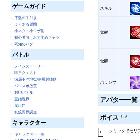
ゲームガイド
スキル
序盤の手引き
よくある質問
小ネタ・小ワザ集
覚醒
初心者向けおすすめキャラ
既知のバグ
↑
バトル
覚醒
メインストーリー
曜日クエスト
深層不浄地獄/深層封陣獄
パッシブ
パワスポ放置
封印バトル
アバター一覧
宝姫現界
魔境門
妖鉱異界調査
ボイス
†
↑
キャラクター
クリックでセリ
+
キャラクター一覧