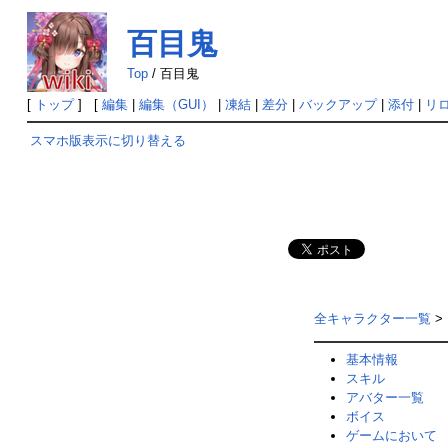
百目鬼
Top
/
百目鬼
[
トップ
] [
編集
|
編集（GUI）
|
凍結
|
差分
|
バックアップ
|
添付
|
リ
スマホ版表示に切り替える
全キャラクター一覧
>
基本情報
スキル
アバター一覧
ボイス
ゲームにおいて