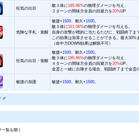
敵３体に
185.86%
の物理ダメージを与え、
狂気の出目
２ターンの間味方全員の回避力を
20%
UP
敏捷+
1500
、耐久+
1500
。
敵３体に
151.06%
の物理ダメージを与える。
危険な手札・覚醒
自身の攻撃が標的に当たるたびに、戦闘終了ま
この効果は加算させることができる。最大30%
（命中力DOWN効果は解除不可）
敏捷+
1500
、耐久+
1500
。
敵３体に
185.86%
の物理ダメージを与え、
狂気の出目・覚醒
４ターンの間味方全員の回避力を
20%
UP。
金霊と一緒に出陣する場合、戦闘終了まで金霊
敏捷の加護
敏捷+
1500
、耐久+
1500
。
†
フ一覧を開く