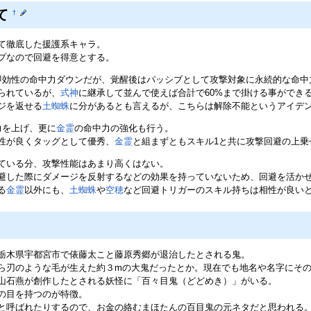
て
†
て徹底した援護系キャラ。
プなので回避を得意とする。
即効性の命中力ダウンだが、覚醒後はパッシブとして攻撃対象に永続的な命中
けられているが、
式神
に継承して並んで使えば合計で60%まで掛ける事ができ
ジを返せる
土蜘蛛
に分があるとも言えるが、こちらは解除不能というアイデ
力を上げ、更に
金霊
の命中力の強化も行う。
性が良くタッグとして優秀、
金霊
と組まずともスキル1と共に攻撃回避の上乗
ている分、攻撃性能はあまり高くはない。
避した際にダメージを反射するなどの効果を持っていないため、回避を活か
る
金霊
以外にも、
土蜘蛛
や
空穂
など回避トリガーのスキル持ちは相性が良い
栃木県宇都宮市で俵藤太こと藤原秀郷が退治したとされる鬼。
ら刃のような毛が生えた約３mの大鬼だったとか。現在でも地名や名字にそ
山石燕が創作したとされる妖怪に「百々目鬼（どどめき）」がいる。
の目を持つのが特徴。
と呼ばれたりするので、お金の絡むまほたんの百目鬼の元ネタだと思われる