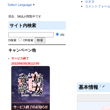
小ネタ
Select Language
▼
コメントフォー
現在、
14人
が閲覧中です
サイト内検索
AN
D検索
OR検索
キャンペーン他
サービス終了
2022/06/30(木)12:00
基本情報
†