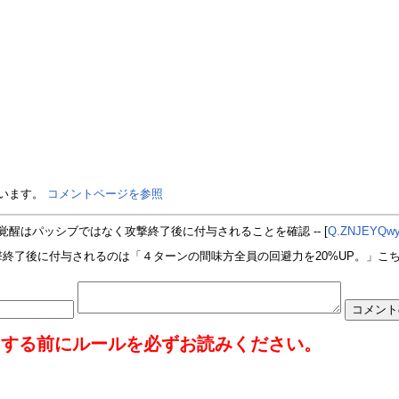
ています。
コメントページを参照
覚醒はパッシブではなく攻撃終了後に付与されることを確認 -- [
Q.ZNJEYQw
終了後に付与されるのは「４ターンの間味方全員の回避力を20%UP。」こちらの
用する前にルールを必ずお読みください。