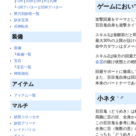
├
UR
|
SSR
|
SR
|
R
|
式神
ゲームにおい
└
URアバター
|
SSRアバター
勢力別妖怪一覧
攻撃回避をテーマとし
妖女宝具
百目鬼自身も遊撃タイ
式神転生
↑
スキル1は覚醒前だと
装備
最大30%の上限が設
命中力ダウンはダメー
装備
└
装備一覧
スキル2は味方の回避
宝石
金霊
の賭け状態との相
└
宝石一覧
回避サポートに徹底し
神気強化
また、百目鬼自身は回
↑
本来のパートナーであ
アイテム
アイテム一覧
小ネタ
†
↑
マルチ
百目鬼（どうめき）は
両腕に百の目、全身か
妖怪コロッセオ
この百目鬼を参考に鳥
妖怪アリーナ
全身に百（無数の意）
レイドバトル
こっちも「どうめき」
ギルド