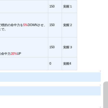
150
覚醒１
で標的の命中力を
5%
DOWNさせ、
150
覚醒２
まで。
150
覚醒３
の命中力
20%
UP
0
覚醒4
↑
↑
↑