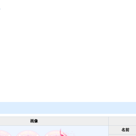
ム
画像
名前