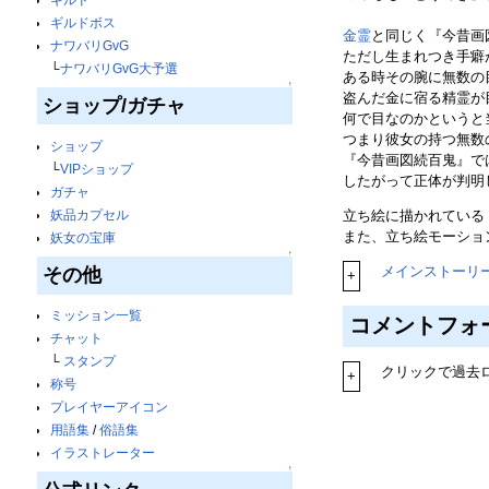
ギルドボス
金霊
と同じく『今昔画
ナワバリGvG
ただし生まれつき手癖
└
ナワバリGvG大予選
ある時その腕に無数の
↑
盗んだ金に宿る精霊が
ショップ/ガチャ
何で目なのかというと
つまり彼女の持つ無数
ショップ
『今昔画図続百鬼』で
└
VIPショップ
したがって正体が判明
ガチャ
立ち絵に描かれている
妖品カプセル
また、立ち絵モーショ
妖女の宝庫
↑
メインストーリ
その他
+
ミッション一覧
コメントフォ
チャット
└
スタンプ
クリックで過去
+
称号
プレイヤーアイコン
用語集
/
俗語集
イラストレーター
↑