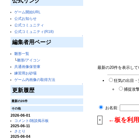
公式リンク
ゲーム開始URL
公式お知らせ
公式コミュニティ
公式コミュニティ(R18)
↑
編集者用ページ
雛形一覧
└
雛形/アイコン
共通画像保管庫
最新の20件を表示し
練習用お砂場
ゲーム内画像の取得方法
狂気の出目・
↑
捕捉攻撃
更新履歴
最新の20件
お名前:
その他
2026-06-01
←板を利
+
コメント/雑談掲示板
2025-06-11
さとり
2025-06-04