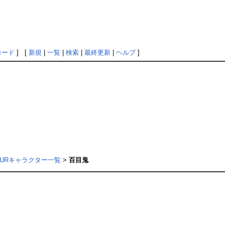
ロード
] [
新規
|
一覧
|
検索
|
最終更新
|
ヘルプ
]
URキャラクター一覧
>
百目鬼