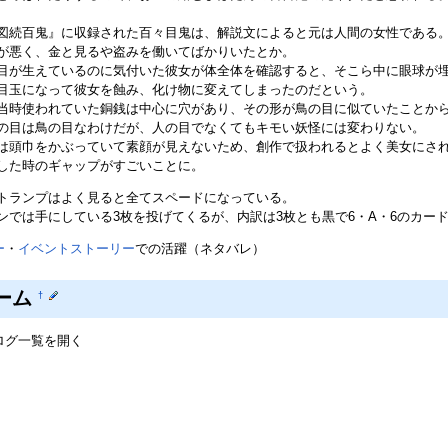
図続百鬼』に収録された百々目鬼は、解説文によると元は人間の女性である
が悪く、金と見るや盗みを働いてばかりいたとか。
目が生えているのに気付いた彼女が体全体を確認すると、そこら中に眼球が
目玉になって彼女を蝕み、化け物に変えてしまったのだという。
当時使われていた銅銭は中心に穴があり、その形が鳥の目に似ていたことか
の目は鳥の目なわけだが、人の目でなくてもキモい妖怪には変わりない。
は頭巾をかぶっていて素顔が見えないため、創作で扱われるとよく美女にさ
した時のギャップがすごいことに。
トランプはよく見ると全てスペードになっている。
ンでは手にしている3枚を投げてくるが、内訳は3枚とも黒で6・A・6のカー
ー
・
イベントストーリー
での活躍（ネタバレ）
ーム
†
ログ一覧を開く