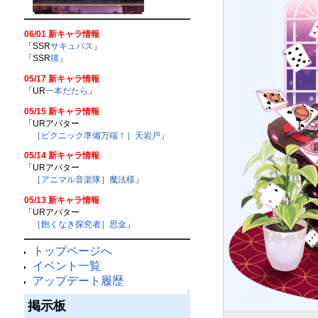
06/01 新キャラ情報
「SSR
サキュバス
」
「SSR
獏
」
05/17 新キャラ情報
「UR
一本だたら
」
05/15 新キャラ情報
「URアバター
［ピクニック準備万端！］天岩戸
」
05/14 新キャラ情報
「URアバター
［アニマル音楽隊］魔法様
」
05/13 新キャラ情報
「URアバター
［飽くなき探究者］思金
」
トップページへ
イベント一覧
アップデート履歴
↑
掲示板