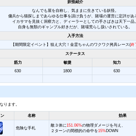
妖怪紹介
なんでも屋を自称し、気ままに生きている妖怪。
傭兵から猫探しまであらゆる仕事を請け負うが、賭場の運営に定評があ
イカサマを見抜く洞察力と、ディーラーとしての手さばきは天下一品
自身も無類のギャンブル好きだが、賭場荒らし扱いされている。
入手方法
【期間限定イベント】狙え大穴！金霊ちゃんのワクワク拷具レース(
終
ステータス
筋力
敏捷
知力
630
1800
630
となります。
コン
名称
効果
敵３体に
151.06%
の物理ダメージを与え、
危険な手札
２ターンの間標的の命中を
15%
DOWN