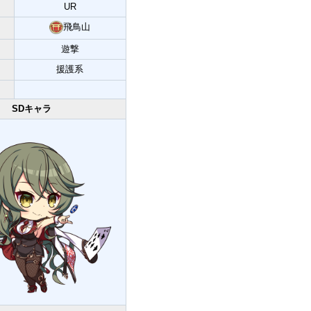
UR
飛鳥山
遊撃
援護系
SDキャラ