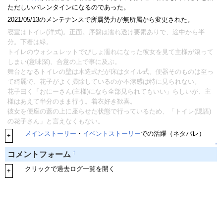
ただしいバレンタインになるのであった。
2021/05/13のメンテナンスで所属勢力が無所属から変更された。
寝室はトイレ(洋式)。正面。序盤は濡れ透け要素ありで、途中から半
分。下着は緑。
トイレのウォシュレットでびしょ濡れになった彼女を見て主様が滾って
しまい(意味深)、合意の上で事に及ぶ。
舞台となるトイレの壁は木造式だが床はタイル式。便器そのものは至っ
て綺麗で、花子がよく掃除しているのか不潔感は特に見られない。
花子曰く「おにーさん(主様)になら全部見られてもいい」らしいが、主
様はあえて半分のまま行う。着衣好き歓喜。
彼女を便座の蓋の上に座らせた状態で行っているため、「トイレ(隠語)
の花子さん」と言えなくもない。
メインストーリー
・
イベントストーリー
での活躍（ネタバレ）
+
↑
†
コメントフォーム
クリックで過去ログ一覧を開く
+