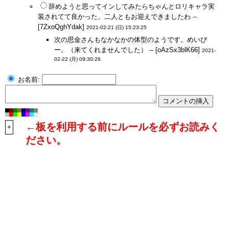
辞めようと思ってインしてみたらちゃんとロリキャラ実
装されてて良かった。二人ともお迎えできましたわ --
[7ZxoQghYdak]
2021-02-21 (日) 15:23:25
次の思金さんもなかなかの体型のようです。めいび
ー。（来てくれませんでした） -- [oAzSx3blK66]
2021-
02-22 (月) 09:30:26
お名前:
←板を利用する前にルールを必ずお読みく
+
ださい。