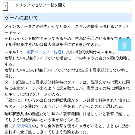
クリックでセリフ一覧を開く
+
↑
†
ゲームにおいて
メインステータスの筋力がかなり高く、スキルの倍率も優れるアタッカ
ーキャラ。
それもイベント配布キャラであるため、容易に完凸させる事ができ、ス
キル手帖を注ぎ込めば最大倍率を手にする事ができた。
スキル1は
［初夢パニック］枕返し
以来の睡眠状態付与スキル。
攻撃した中に強行タイプがいた場合に、そのキャラと自分を睡眠状態に
する。
攻撃した中に1人も強行タイプがいなければ自分も睡眠状態にならずに
済む。
ターン経過による睡眠状態解除時のダメージは、説明文からは双方に同
時に確定ダメージが出るように読み取れるが、実際はその時に解除され
たキャラにだけダメージが入る。
「双方に」というのは自分の睡眠状態がターン経過で解除された場合に
もダメージを受けてしまうという事を表したかったのだと思われる。
睡眠状態共通の難点だが、味方の攻撃範囲に注意しないと攻撃で起こし
てしまう危険が高いという事が挙げられる。
特に
八尺瓊勾玉
のような全体攻撃を使うキャラがいると、まともに活か
されずに全て起こしきってしまう危険もあった。