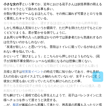
小さな女の子
という事でか、近年における花子さんは妖怪界隈の萌える
ロリキャラとして扱われる事も多い。
分類が美少女ゲームなまほたんでも、その例に漏れず可愛さとロリを強
く重視したキャラとなっている。
ロリキャラの追加が遅い、遅すぎる(まほたんリリースから約半年後)
しかし性格は人見知りというか臆病で、ただ声を掛けただけでもとにか
くビビりまくる。君が驚かせる側でしょうに。
まあ周りが年季の入った妖怪ばかりの中では新参者だから気後れするの
は仕方ないのかもしれないが。
「友達が欲しい」と思いつつも、普段はトイレに籠っているがゆえに作
れない事を悩んでいる。
かといって「遊びましょう」とこちらから押しかけようものなら、(花
子が)挙動不審全開のシュールな絵面になるのは想像に難くない。
呼び出して来てくれてもビビって助けてくれなさそう(花子さん違い)
主様と花子は
初実装イベント
の時点で既に知り合いであり、仲も良好。
2人の出会いはボイス上でしか触れられていないが、女子トイレに籠る
彼女に何度も会いに行っていたら打ち解けられたとの事。
男子たる主様が(花子と仲良くなるためとはいえ)女子トイレに侵入…恐
れ知らずというか何というか…
打ち解けていく過程で恋心も芽生えたようで、花子はバレンタインに主
様へチョコを作って渡そうと決意する。
…が、
般若
が嫉妬心から邪魔して来たり、拷具達の邪魔も入ったりと慌