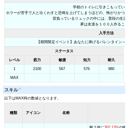
学校のトイレに引きこもってい
ホラーが苦手で人と出くわすと悲鳴を上げてしまうほどの、怖がりかつ
背負っているリュックの中には、普段の生活
夢は友達を１００人作るこ
入手方法
【期間限定イベント】あなたに捧げるバレンタイン～恋
ステータス
レベル
筋力
敏捷
知力
耐久
1
2100
567
576
980
MAX
↑
†
スキル
以下はMAX時の数値となります。
種類
アイコン
名称
敵２体に
302.13%
の物