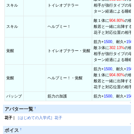
スキル
トイレオブテラー
相手が強行タイプの場
ターン経過による睡眠
敵１体に
904.80%
の物
スキル
ヘルプミー！
般若と一緒に出陣する
花子と対応位置の相手
筋力+
1500
、耐久+
150
敵３体に
302.13%
の物
覚醒
トイレオブテラー・覚醒
相手が強行タイプの場
ターン経過による睡眠
筋力+
1500
、耐久+
150
敵１体に
904.80%
の物
覚醒
ヘルプミー！・覚醒
般若と一緒に出陣する
花子と対応位置の相手
パッシブ
筋力の加護
筋力+
1500
、耐久+
150
↑
†
アバター一覧
花子
|
［はじめての入学式］花子
↑
†
ボイス