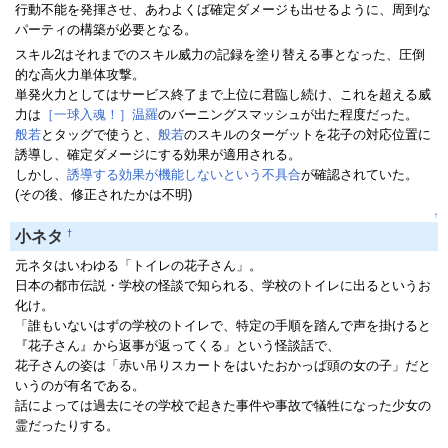
行動不能を発揮させ、あわよくば確定ダメージも出せるように、周到な
パーティの構築が必要となる。
スキル2はそれまでのスキル威力の記録を塗り替える事となった、圧倒
的な高火力単体攻撃。
単発火力としてはサービス終了まで上位に君臨し続け、これを超える威
力は
［一球入魂！］温羅
のバーニングスマッシュが出た程度だった。
般若
とタッグで使うと、
般若
のスキルのターゲットを花子の対応位置に
誘導し、確定ダメージにする効果が適用される。
しかし、
誘導する効果が機能しないという不具合
が確認されていた。
(その後、修正されたかは不明)
↑
†
小ネタ
元ネタはいわゆる「トイレの花子さん」。
日本の都市伝説・学校の怪談で知られる、学校のトイレに出るというお
化け。
「誰もいないはずの学校のトイレで、特定の手順を踏んで声を掛けると
『花子さん』から返事が返ってくる」という怪談話で、
花子さんの姿は「赤い吊りスカートをはいたおかっぱ頭の女の子」だと
いうのが有名である。
話によっては過去にその学校で起きた事件や事故で犠牲になった少女の
霊だったりする。