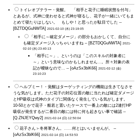
トイレオブテラー・覚醒。 「相手と花子に睡眠状態を付与」
とあるが、式神に使わせると式神が寝るし、花子が一緒にいてもま
とめて寝たりはしない。 もしや！と思ったが駄目でした --
[BZTDQGuNWTA]
2021-02-10 (水) 23:19:05
「相手に～確定ダメージ」の部分もおかしくて、自分に
も確定ダメージ入っちゃいますね -- [BZTDQGuNWTA]
2021-
02-10 (水) 23:40:13
「相手に～」、というのは「このスキルの対象者に
～」という意味なのかもしれません…。所々対象の表
記が曖昧なので… -- [oAzSx3blK66]
2021-02-12 (金)
23:10:23
ヘルプミー！・覚醒はターゲッティングの機能は生きてなさそ
うな気がします。ただ花子の対応位置の敵に当たれば確定ダメージ
とHP吸収は式神のタイプに関係なく発生している気がします。
10-50とかで花子・般若と置いたケースで一番上の敵には2連打HP
吸収が発生するが二番目の敵には特に何も起きない事で確認 --
[Q.ZNJEYQwy2]
2021-02-14 (日) 12:50:04
花子さん＞冬将軍さん。……何とはいいませんが。 --
[oAzSx3blK66]
2021-02-14 (日) 14:53:53