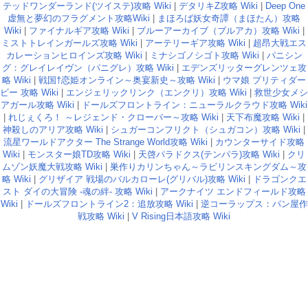
テッドワンダーランド(ツイステ)攻略 Wiki
|
デタリキZ攻略 Wiki
|
Deep One
虚無と夢幻のフラグメント攻略Wiki
|
まほろば妖女奇譚（まほたん）攻略
Wiki
|
ファイナルギア攻略 Wiki
|
ブルーアーカイブ（ブルアカ）攻略 Wiki
|
ミストトレインガールズ攻略 Wiki
|
アーテリーギア攻略 Wiki
|
超昂大戦エス
カレーションヒロインズ攻略 Wiki
|
ミナシゴノシゴト攻略 Wiki
|
パニシン
グ：グレイレイヴン（パニグレ）攻略 Wiki
|
エデンズリッターグレンツェ攻
略 Wiki
|
戦国†恋姫オンライン～奥宴新史～攻略 Wiki
|
ウマ娘 プリティダー
ビー 攻略 Wiki
|
エンジェリックリンク（エンクリ）攻略 Wiki
|
救世少女メシ
アガール攻略 Wiki
|
ドールズフロントライン：ニューラルクラウド攻略 Wiki
|
れじぇくろ！ ～レジェンド・クローバー～攻略 Wiki
|
天下布魔攻略 Wiki
|
神殺しのアリア攻略 Wiki
|
シュガーコンフリクト（シュガコン）攻略 Wiki
|
流星ワールドアクター The Strange World攻略 Wiki
|
カウンターサイド攻略
Wiki
|
モンスター娘TD攻略 Wiki
|
天啓パラドクス(テンパラ)攻略 Wiki
|
クリ
ムゾン妖魔大戦攻略 Wiki
|
巣作りカリンちゃん～ラビリンスキングダム～攻
略 Wiki
|
グリザイア 戦場のバルカローレ(グリバル)攻略 Wiki
|
ドラゴンクエ
スト ダイの大冒険 -魂の絆- 攻略 Wiki
|
アークナイツ エンドフィールド攻略
Wiki
|
ドールズフロントライン2：追放攻略 Wiki
|
逆コーラップス：パン屋作
戦攻略 Wiki
|
V Rising日本語攻略 Wiki