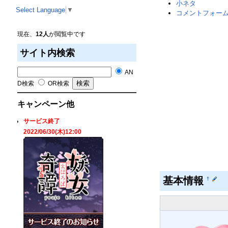
小ネタ
Select Language
▼
コメントフォー
現在、
12人
が閲覧中です
サイト内検索
AN
D検索
OR検索
キャンペーン他
サービス終了
2022/06/30(木)12:00
基本情報
†