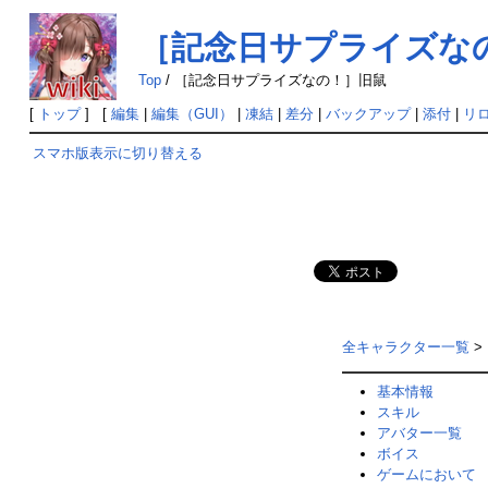
［記念日サプライズな
Top
/
［記念日サプライズなの！］旧鼠
[
トップ
] [
編集
|
編集（GUI）
|
凍結
|
差分
|
バックアップ
|
添付
|
リ
スマホ版表示に切り替える
全キャラクター一覧
>
基本情報
スキル
アバター一覧
ボイス
ゲームにおいて