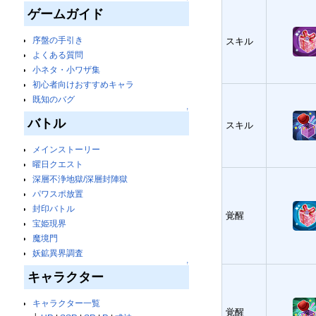
ゲームガイド
序盤の手引き
スキル
よくある質問
小ネタ・小ワザ集
初心者向けおすすめキャラ
既知のバグ
↑
バトル
スキル
メインストーリー
曜日クエスト
深層不浄地獄/深層封陣獄
パワスポ放置
封印バトル
覚醒
宝姫現界
魔境門
妖鉱異界調査
↑
キャラクター
キャラクター一覧
覚醒