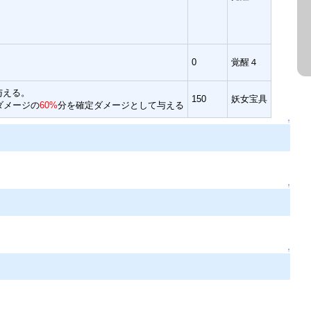
0
覚醒４
与える。
150
妖女宝具
ダメージの
60%
分を確定ダメージとして与える
↑
↑
↑