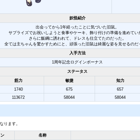
妖怪紹介
出会ってから1年経ったことに気づいた旧鼠。
サプライズでお祝いしようと食事やケーキ、飾り付けの準備を進めてい
さらに飯綱に誘われて、ドレスも仕立てたのだった。
全ては主ちゃんを驚かすためにと、頑張った旧鼠は綺麗な姿を見せるのだ
入手方法
1周年記念ログインボーナス
ステータス
筋力
敏捷
知力
1740
675
657
113672
58044
58044
となります。
コン
名称