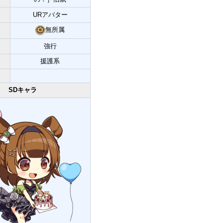
URアバター
無所属
強行
援護系
SDキャラ