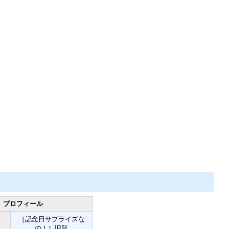
プロフィール
［記念日サプライズな
の！］旧鼠