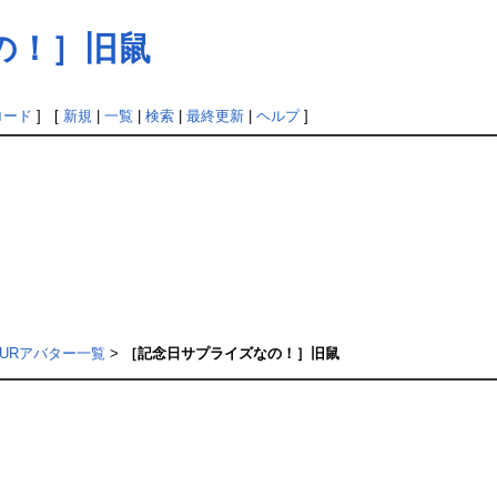
の！］旧鼠
ロード
] [
新規
|
一覧
|
検索
|
最終更新
|
ヘルプ
]
URアバター一覧
>
［記念日サプライズなの！］旧鼠