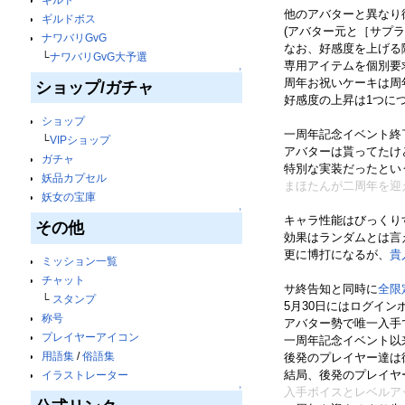
他のアバターと異なり
ギルドボス
(アバター元と［サプ
ナワバリGvG
なお、好感度を上げる
└
ナワバリGvG大予選
専用アイテムを個別要
↑
周年お祝いケーキは周
ショップ/ガチャ
好感度の上昇は1つに
ショップ
一周年記念イベント終
└
VIPショップ
アバターは貰ってたけ
ガチャ
特別な実装だったとい
妖品カプセル
まほたんが二周年を迎
妖女の宝庫
↑
キャラ性能はびっくり
その他
効果はランダムとは言
更に博打になるが、
貴
ミッション一覧
チャット
サ終告知と同時に
全限
└
スタンプ
5月30日にはログイ
称号
アバター勢で唯一入手
プレイヤーアイコン
一周年記念イベント以
用語集
/
俗語集
後発のプレイヤー達は
結局、後発のプレイヤ
イラストレーター
↑
入手ボイスとレベルア