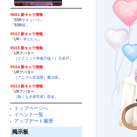
06/01 新キャラ情報
「SSR
サキュバス
」
「SSR
獏
」
05/17 新キャラ情報
「UR
一本だたら
」
05/15 新キャラ情報
「URアバター
［ピクニック準備万端！］天岩戸
」
05/14 新キャラ情報
「URアバター
［アニマル音楽隊］魔法様
」
05/13 新キャラ情報
「URアバター
［飽くなき探究者］思金
」
トップページへ
イベント一覧
アップデート履歴
↑
掲示板