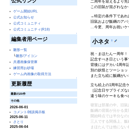
公式リンク
二周年を迎えるより先
この旧鼠が混ざれなか
ゲーム開始URL
→特定の条件下であれ
公式お知らせ
旧鼠および飯綱のアバ
公式コミュニティ
…今更、周年お祝いケ
公式コミュニティ(R18)
↑
編集者用ページ
小ネタ
†
雛形一覧
祝・まほたん一周年！
└
雛形/アイコン
記念すべき日という事
共通画像保管庫
背後にはデカい1周年
練習用お砂場
別の妖怪とツーショッ
ゲーム内画像の取得方法
また立ち絵に飯綱がい
↑
更新履歴
立ち絵上の1周年記念
［記念日サプライズな
最新の20件
違う味のケーキも食べ
その他
寝室は部屋の中。旧鼠
2026-06-01
飯綱の背面が分かる貴
コメント/雑談掲示板
開始時点では半分なの
2025-06-11
三人でする関係上、飯
さとり
2025-06-04
まほたんでは他にない