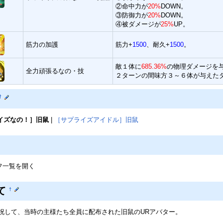
②命中力が
20%
DOWN。
③防御力が
20%
DOWN。
④被ダメージが
25%
UP。
筋力の加護
筋力+
1500
、耐久+
1500
。
敵１体に
685.36%
の物理ダメージを
全力頑張るなの・技
２ターンの間味方３～６体が与えた
†
イズなの！］旧鼠
|
［サプライズアイドル］旧鼠
フ一覧を開く
て
†
祝して、当時の主様たち全員に配布された旧鼠のURアバター。