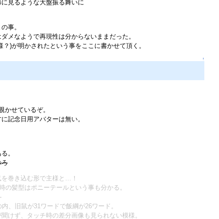
稀に見るような大盤振る舞いに
との事。
はダメなようで再現性は分からないままだった。
様？)が明かされたという事をここに書かせて頂く。
↑
覗かせているぞ。
方に記念日用アバターは無い。
ある。
べろ
鼠を巻き込む形で主様と…！
時の髪型はポニーテールという事も分かる。
。
内、旧鼠が31ワードで飯綱が26ワード。
が聞けず、タッチ時の差分画像も見られない模様。