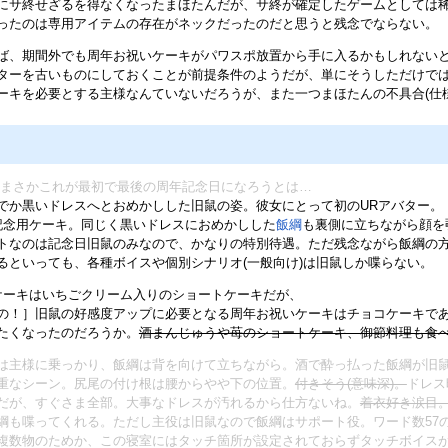
にサ終せざるを得なくなったまほたんだが、サ終が確定したゲームとしては
ったのは専用アイテムの存在がネックだったのだと思うと残念でならない。
ば、期間外でも周年お祝いケーキがパワスポ放置から手に入るかもしれない
ターを古いものにしておくことが前提条件のようだが、単にそうしただけで
ーキを必要とする主様なんていないだろうが、また一つまほたんの不具合(仕
まさかこれが最初で最後の周年記念日になろうとは…
でか黒いドレスへとおめかしした旧鼠の姿。彼女にとって初のURアバター。
記念用ケーキ。同じく黒いドレスにおめかしした
飯綱
も裏側に立ちながら顔を
トなのは記念日旧鼠のみなので、かなりの特別待遇。ただ残念ながら飯綱の
るといっても、各種ボイスや個別シナリオ(一般向け)は旧鼠しか喋らない。
ケーキはいちごクリーム入りのショートケーキだが、
の！］旧鼠の好感度アップに必要となる周年お祝いケーキはチョコケーキで
たくなったのだろうか。
酒まんじゅうや苺のショートケーキ、御節料理も食
は主様に乗っかり、飯綱は背を向けて立ちながら。酒で酔っ払った飯綱が旧
重なシーン。尻尾の付け根は腰からやや下の位置。
付きそう(意味深)。
ドレス
だが、すぐさま全部。大事なドレスが汚れるから仕方ないね。
着衣好き涙目
綱も喋ってくれる。ただし主役は旧鼠なので飯綱はサポート役。ワード数57の
複数物のためか、この寝室にはタッチ箇所が設定されておらずタッチボイス