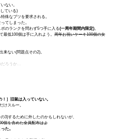
ていない。
している)
る特殊なブツを要求される。
なってしまった。
ポのランクを問わず5つ手に入る
(一周年期間内限定)
。
て最低100個は手に入れよう。
周年お祝いケーキ100個の女
出来ない(問題点その2)。
のだろうか…
の！］旧鼠は入っていない。
だけスルー。
の3)するために外したのかもしれないが、
00個を含めた全員配布はよ
まった。