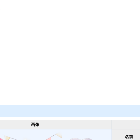
ム
画像
名前