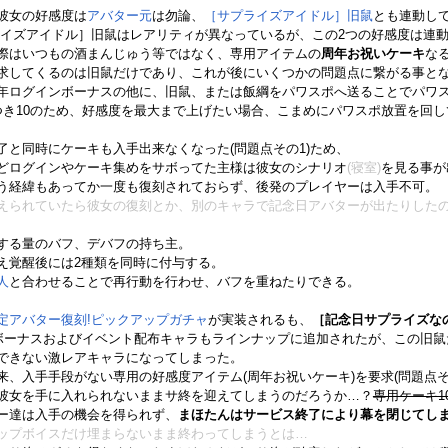
彼女の好感度は
アバター元
は勿論、
［サプライズアイドル］旧鼠
とも連動し
ライズアイドル］旧鼠はレアリティが異なっているが、この2つの好感度は連動
際はいつもの酒まんじゅう等ではなく、専用アイテムの
周年お祝いケーキ
な
求してくるのは旧鼠だけであり、これが後にいくつかの問題点に繋がる事と
年ログインボーナスの他に、旧鼠、または飯綱をパワスポへ送ることでパワス
つき10のため、好感度を最大まで上げたい場合、こまめにパワスポ放置を回し
了と同時にケーキも入手出来なくなった(問題点その1)ため、
どログインやケーキ集めをサボってた主様は彼女のシナリオ
(寝室)
を見る事が
う経緯もあってか一度も復刻されておらず、後発のプレイヤーは入手不可。
えられていたら彼女の復刻とか、別のキャラで記念日アバターが出たりした
する量のバフ、デバフの持ち主。
え覚醒後には2種類を同時に付与する。
人
と合わせることで再行動を行わせ、バフを重ねたりできる。
定アバター復刻!ピックアップガチャ
が実装されるも、
［記念日サプライズな
ンボーナスおよびイベント配布キャラもラインナップに追加されたが、この旧鼠
できない激レアキャラになってしまった。
来、入手手段がない専用の好感度アイテム(周年お祝いケーキ)を要求(問題点そ
彼女を手に入れられないままサ終を迎えてしまうのだろうか…？
専用ケーキ1
ー達は入手の機会を得られず、
まほたんはサービス終了により幕を閉じてし
ップボイスだけ埋まらないまま終わってしまうとは…