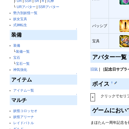
├
UR
|
SSR
|
SR
|
R
|
式神
└
URアバター
|
SSRアバター
勢力別妖怪一覧
妖女宝具
式神転生
パッシブ
↑
装備
宝具
装備
└
装備一覧
アバター一覧
宝石
└
宝石一覧
旧鼠
|
［記念日サプラ
神気強化
↑
アイテム
ボイス
†
アイテム一覧
↑
クリックでセリ
+
マルチ
ゲームにおい
妖怪コロッセオ
妖怪アリーナ
まほたん一周年記念を
レイドバトル
ギルド