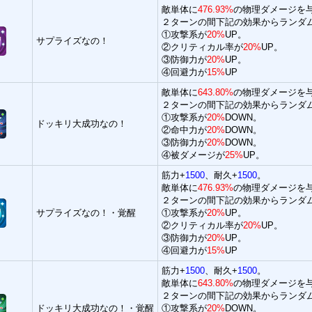
敵単体に
476.93%
の物理ダメージを
２ターンの間下記の効果からランダ
①攻撃系が
20%
UP。
サプライズなの！
②クリティカル率が
20%
UP。
③防御力が
20%
UP。
④回避力が
15%
UP
敵単体に
643.80%
の物理ダメージを
２ターンの間下記の効果からランダ
①攻撃系が
20%
DOWN。
ドッキリ大成功なの！
②命中力が
20%
DOWN。
③防御力が
20%
DOWN。
④被ダメージが
25%
UP。
筋力+
1500
、耐久+
1500
。
敵単体に
476.93%
の物理ダメージを
２ターンの間下記の効果からランダ
サプライズなの！・覚醒
①攻撃系が
20%
UP。
②クリティカル率が
20%
UP。
③防御力が
20%
UP。
④回避力が
15%
UP
筋力+
1500
、耐久+
1500
。
敵単体に
643.80%
の物理ダメージを
２ターンの間下記の効果からランダ
ドッキリ大成功なの！・覚醒
①攻撃系が
20%
DOWN。