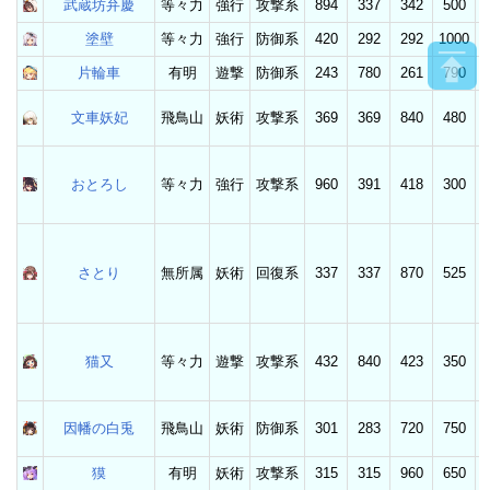
武蔵坊弁慶
等々力
強行
攻撃系
894
337
342
500
塗壁
等々力
強行
防御系
420
292
292
1000
片輪車
有明
遊撃
防御系
243
780
261
790
文車妖妃
飛鳥山
妖術
攻撃系
369
369
840
480
おとろし
等々力
強行
攻撃系
960
391
418
300
さとり
無所属
妖術
回復系
337
337
870
525
猫又
等々力
遊撃
攻撃系
432
840
423
350
因幡の白兎
飛鳥山
妖術
防御系
301
283
720
750
獏
有明
妖術
攻撃系
315
315
960
650