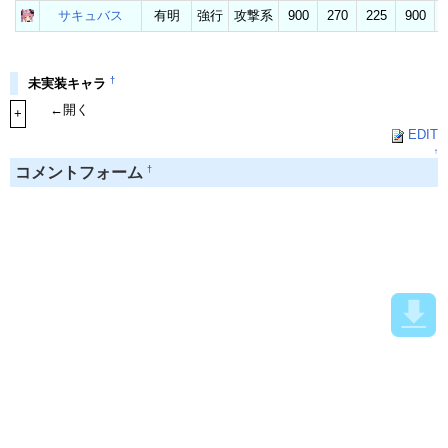
サキュバス
有明
強行
攻撃系
900
270
225
900
†
未実装キャラ
←開く
+
EDIT
↑
†
コメントフォーム