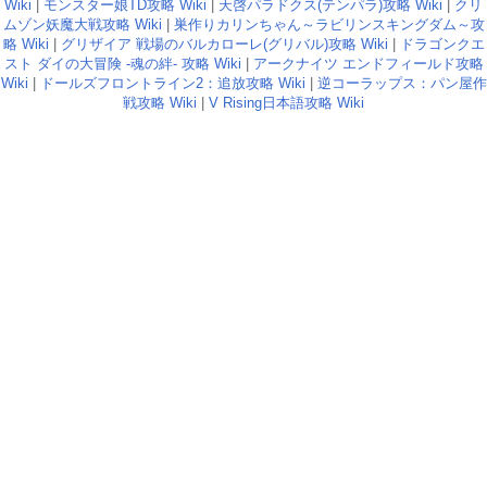
Wiki
|
モンスター娘TD攻略 Wiki
|
天啓パラドクス(テンパラ)攻略 Wiki
|
クリ
ムゾン妖魔大戦攻略 Wiki
|
巣作りカリンちゃん～ラビリンスキングダム～攻
略 Wiki
|
グリザイア 戦場のバルカローレ(グリバル)攻略 Wiki
|
ドラゴンクエ
スト ダイの大冒険 -魂の絆- 攻略 Wiki
|
アークナイツ エンドフィールド攻略
Wiki
|
ドールズフロントライン2：追放攻略 Wiki
|
逆コーラップス：パン屋作
戦攻略 Wiki
|
V Rising日本語攻略 Wiki