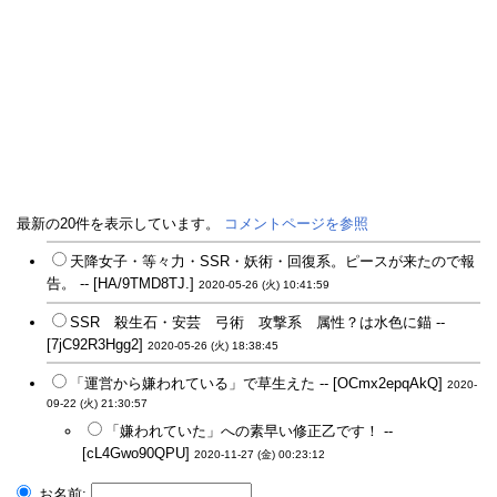
最新の20件を表示しています。
コメントページを参照
天降女子・等々力・SSR・妖術・回復系。ピースが来たので報
告。 -- [HA/9TMD8TJ.]
2020-05-26 (火) 10:41:59
SSR 殺生石・安芸 弓術 攻撃系 属性？は水色に錨 --
[7jC92R3Hgg2]
2020-05-26 (火) 18:38:45
「運営から嫌われている」で草生えた -- [OCmx2epqAkQ]
2020-
09-22 (火) 21:30:57
「嫌われていた」への素早い修正乙です！ --
[cL4Gwo90QPU]
2020-11-27 (金) 00:23:12
お名前: