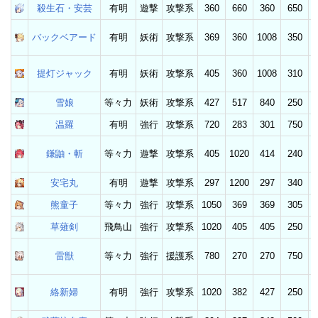
殺生石・安芸
有明
遊撃
攻撃系
360
660
360
650
バックベアード
有明
妖術
攻撃系
369
360
1008
350
提灯ジャック
有明
妖術
攻撃系
405
360
1008
310
雪娘
等々力
妖術
攻撃系
427
517
840
250
温羅
有明
強行
攻撃系
720
283
301
750
鎌鼬・斬
等々力
遊撃
攻撃系
405
1020
414
240
安宅丸
有明
遊撃
攻撃系
297
1200
297
340
熊童子
等々力
強行
攻撃系
1050
369
369
305
草薙剣
飛鳥山
強行
攻撃系
1020
405
405
250
雷獣
等々力
強行
援護系
780
270
270
750
絡新婦
有明
強行
攻撃系
1020
382
427
250