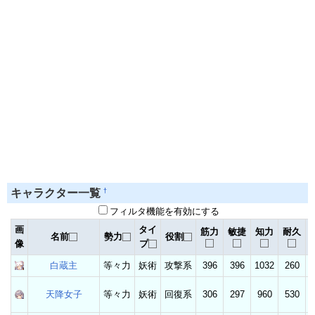
†
キャラクター一覧
フィルタ機能を有効にする
画
タイ
筋力
敏捷
知力
耐久
名前
勢力
役割
像
プ
白蔵主
等々力
妖術
攻撃系
396
396
1032
260
天降女子
等々力
妖術
回復系
306
297
960
530