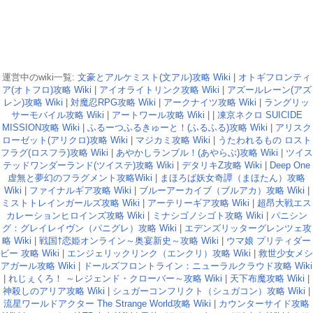
運営中のwiki一覧:
文豪とアルケミスト(文アル)攻略 Wiki
|
オトギフロンティ
ア(オトフロ)攻略 Wiki
|
アイオライトリンク攻略 Wiki
|
アズールレーン(アズ
レン)攻略 Wiki
|
対魔忍RPG攻略 Wiki
|
アークナイツ攻略 Wiki
|
ラングリッ
サーモバイル攻略 Wiki
|
アートワール攻略 Wiki
| |
凍京ネクロ SUICIDE
MISSION攻略 Wiki
|
ふるーつふるきゅーと！(ふるふる)攻略 Wiki
|
アリスク
ローゼット(アリクロ)攻略 Wiki
|
マジカミ攻略 Wiki
|
うたわれるもの ロスト
フラグ(ロスフラ)攻略 Wiki
|
あやかしランブル！(あやらぶ)攻略 Wiki
|
ツイス
テッドワンダーランド(ツイステ)攻略 Wiki
|
デタリキZ攻略 Wiki
|
Deep One
虚無と夢幻のフラグメント攻略Wiki
|
まほろば妖女奇譚（まほたん）攻略
Wiki
|
ファイナルギア攻略 Wiki
|
ブルーアーカイブ（ブルアカ）攻略 Wiki
|
ミストトレインガールズ攻略 Wiki
|
アーテリーギア攻略 Wiki
|
超昂大戦エス
カレーションヒロインズ攻略 Wiki
|
ミナシゴノシゴト攻略 Wiki
|
パニシン
グ：グレイレイヴン（パニグレ）攻略 Wiki
|
エデンズリッターグレンツェ攻
略 Wiki
|
戦国†恋姫オンライン～奥宴新史～攻略 Wiki
|
ウマ娘 プリティダー
ビー 攻略 Wiki
|
エンジェリックリンク（エンクリ）攻略 Wiki
|
救世少女メシ
アガール攻略 Wiki
|
ドールズフロントライン：ニューラルクラウド攻略 Wiki
|
れじぇくろ！ ～レジェンド・クローバー～攻略 Wiki
|
天下布魔攻略 Wiki
|
神殺しのアリア攻略 Wiki
|
シュガーコンフリクト（シュガコン）攻略 Wiki
|
流星ワールドアクター The Strange World攻略 Wiki
|
カウンターサイド攻略