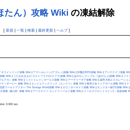
ん）攻略 Wiki
の凍結解除
] [
新規
|
一覧
|
検索
|
最終更新
|
ヘルプ
]
イオライトリンク攻略 Wiki
|
アズールレーン(アズレン)攻略 Wiki
|
対魔忍RPG攻略 Wiki
|
アークナイツ攻略 Wik
略 Wiki
|
うたわれるもの ロストフラグ(ロスフラ)攻略 Wiki
|
あやかしランブル！(あやらぶ)攻略 Wiki
|
ツイス
ルアカ）攻略 Wiki
|
ミストトレインガールズ攻略 Wiki
|
アーテリーギア攻略 Wiki
|
超昂大戦エスカレーションヒ
ティダービー 攻略 Wiki
|
エンジェリックリンク（エンクリ）攻略 Wiki
|
救世少女メシアガール攻略 Wiki
|
ド
流星ワールドアクター The Strange World攻略 Wiki
|
カウンターサイド攻略 Wiki
|
モンスター娘TD攻略 Wiki
険 -魂の絆- 攻略 Wiki
|
アークナイツ エンドフィールド攻略 Wiki
|
ドールズフロントライン2：追放攻略 Wi
ime: 0.002 sec.