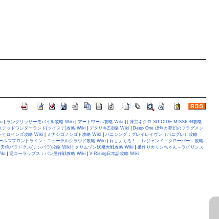
i
|
ラングリッサーモバイル攻略 Wiki
|
アートワール攻略 Wiki
| |
凍京ネクロ SUICIDE MISSION攻略
テッドワンダーランド(ツイステ)攻略 Wiki
|
デタリキZ攻略 Wiki
|
Deep One 虚無と夢幻のフラグメン
ロインズ攻略 Wiki
|
ミナシゴノシゴト攻略 Wiki
|
パニシング：グレイレイヴン（パニグレ）攻略
ールズフロントライン：ニューラルクラウド攻略 Wiki
|
れじぇくろ！ ～レジェンド・クローバー～攻略
|
天啓パラドクス(テンパラ)攻略 Wiki
|
クリムゾン妖魔大戦攻略 Wiki
|
巣作りカリンちゃん～ラビリンス
ki
|
逆コーラップス：パン屋作戦攻略 Wiki
|
V Rising日本語攻略 Wiki