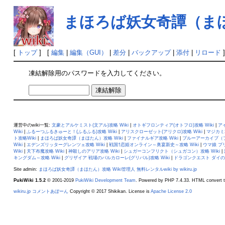
まほろば妖女奇譚（まほた
[
トップ
] [
編集
|
編集（GUI）
|
差分
|
バックアップ
|
添付
|
リロード
凍結解除用のパスワードを入力してください。
運営中のwiki一覧:
文豪とアルケミスト(文アル)攻略 Wiki
|
オトギフロンティア(オトフロ)攻略 Wiki
|
ア
Wiki
|
ふるーつふるきゅーと！(ふるふる)攻略 Wiki
|
アリスクローゼット(アリクロ)攻略 Wiki
|
マジカミ攻
ト攻略Wiki
|
まほろば妖女奇譚（まほたん）攻略 Wiki
|
ファイナルギア攻略 Wiki
|
ブルーアーカイブ（ブ
Wiki
|
エデンズリッターグレンツェ攻略 Wiki
|
戦国†恋姫オンライン～奥宴新史～攻略 Wiki
|
ウマ娘 プリ
Wiki
|
天下布魔攻略 Wiki
|
神殺しのアリア攻略 Wiki
|
シュガーコンフリクト（シュガコン）攻略 Wiki
|
キングダム～攻略 Wiki
|
グリザイア 戦場のバルカローレ(グリバル)攻略 Wiki
|
ドラゴンクエスト ダイの大冒
Site admin:
まほろば妖女奇譚（まほたん）攻略 Wiki管理人
無料レンタルwiki by wikiru.jp
PukiWiki 1.5.2
© 2001-2019
PukiWiki Development Team
. Powered by PHP 7.4.33. HTML convert t
wikiru.jp コメントあぼーん
Copyright © 2017 Shikikan. License is
Apache License 2.0